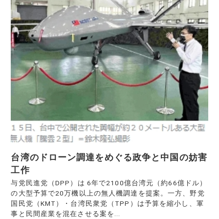
台湾のドローン調達をめぐる政争と中国の妨害
工作
与党民進党（DPP）は 6年で2100億台湾元（約66億ドル）
の大型予算で20万機以上の無人機調達を提案。一方、野党
国民党（KMT）・台湾民衆党（TPP）は予算を縮小し、軍
事と民間産業を混在させる案を...