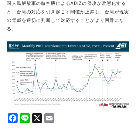
国人民解放軍の航空機によるADIZの侵攻が常態化する
と、台湾の対応を引き起こす閾値が上昇し、台湾が現実
の脅威を適切に判断して対応することがより困難にな
る。
F
Li
X
E
a
n
m