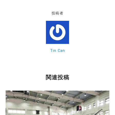
c
e
ai
e
l
投稿者
b
o
o
k
Tin Can
関連投稿