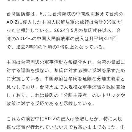
台湾国防部は、5月に台湾海峡の中間線を越えて台湾の
ADIZに侵入した中国人民解放軍の飛行は合計339回だ
ったと報告している。2024年5月の黎氏就任以来、台
湾のADIZへの中国人民解放軍の侵入は月平均304回
で、過去2年間の平均の2倍以上となっている。
中国は台湾周辺の軍事活動を常態化させ、台湾の脅威に
対する認識を損ない、黎氏に対する強い反対を示すため
に実施している。中国政府は黎氏を危険な分離主義者と
見なしており、台湾周辺で大規模な軍事演習を数回開始
しており、これは黎氏の「分離主義者」のレトリックや
政策に対する反応であると示唆している。
これらの演習中にADIZの侵入は急増したが、特に大規
模な演習が行われていない月でも高いままであった。中