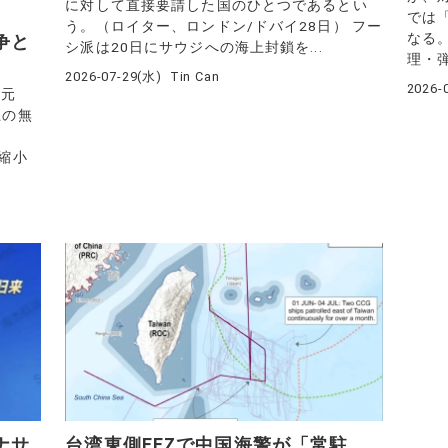
に対して直接要請した国のひとつであるとい
では「
う。（ロイター、ロンドン/ドバイ28日） フー
なる
争と
シ派は20日にサウジへの海上封鎖を...
理・弾
2026-07-29(水)
Tin Can
2026-
湾元
上の無
を縮小
ナサ
台湾東側EEZで中国海警が「常駐