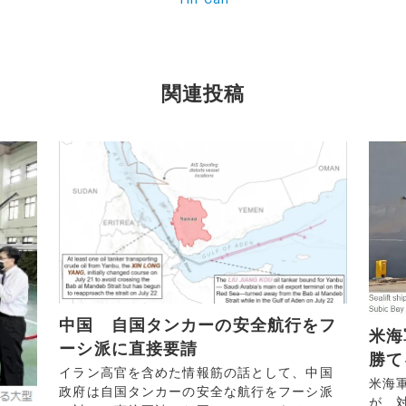
関連投稿
中国 自国タンカーの安全航行をフ
米海
ーシ派に直接要請
勝て
イラン高官を含めた情報筋の話として、中国
米海
政府は自国タンカーの安全な航行をフーシ派
が、