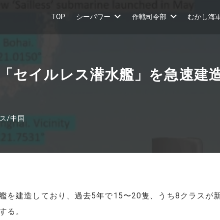
TOP
シーパワー
作戦司令部
むかし海
「セイルレス潜水艦」を急速建
ス
/
中国
艦を建造しており、過去5年で15〜20隻、うち8クラスが
する。