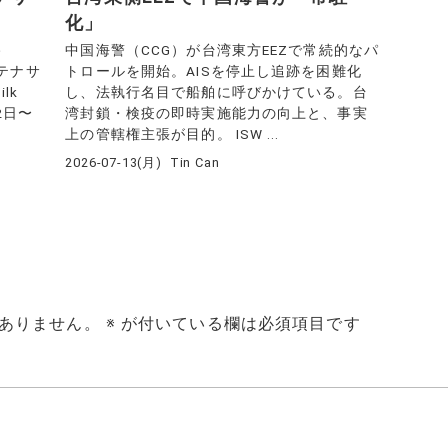
化」
路
中国海警（CCG）が台湾東方EEZで常続的なパ
テナサ
トロールを開始。AISを停止し追跡を困難化
lk
し、法執行名目で船舶に呼びかけている。台
2日〜
湾封鎖・検疫の即時実施能力の向上と、事実
上の管轄権主張が目的。 ISW ...
2026-07-13(月)
Tin Can
ありません。
※
が付いている欄は必須項目です