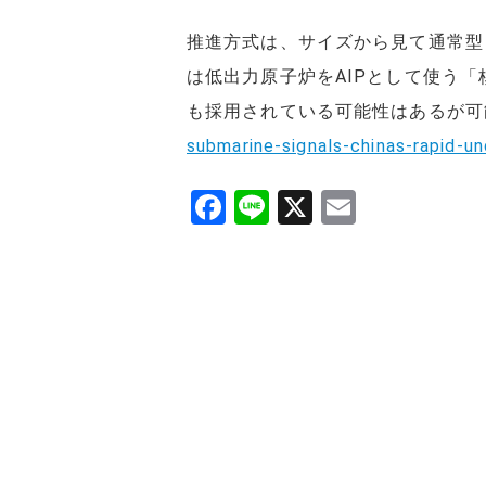
推進方式は、サイズから見て通常型
は低出力原子炉をAIPとして使う「核
も採用されている可能性はあるが
submarine-signals-chinas-rapid-u
F
Li
X
E
a
n
m
c
e
ai
e
l
b
o
o
k