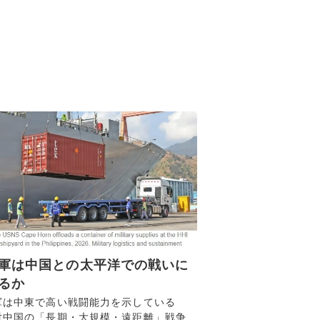
軍は中国との太平洋での戦いに
るか
軍は中東で高い戦闘能力を示している
対中国の「長期・大規模・遠距離」戦争