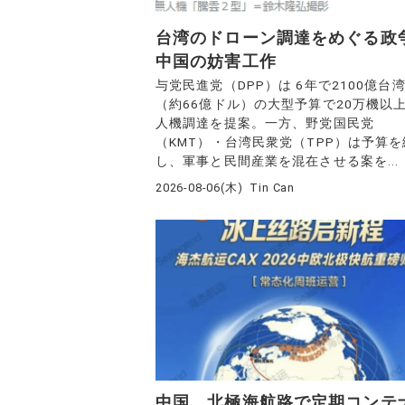
台湾のドローン調達をめぐる政
中国の妨害工作
与党民進党（DPP）は 6年で2100億台
（約66億ドル）の大型予算で20万機以
人機調達を提案。一方、野党国民党
（KMT）・台湾民衆党（TPP）は予算
し、軍事と民間産業を混在させる案を...
2026-08-06(木)
Tin Can
中国 北極海航路で定期コンテ