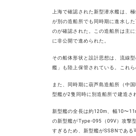
上海で確認された新型潜水艦は、極
が別の造船所でも同時期に進水した可
のが確認された。この造船所は主に
に非公開で進められた。
その船体形状と設計思想は、流線型
艦」も陸上保管されている。これら
また、同時期に葫芦島造船所（中国
型艦が2隻同時に別造船所で建造さ
新型艦の全長は約120m、幅10〜1
の新型艦がType-095（09V）
すぎるため、新型艦がSSBNである