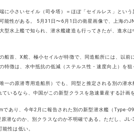
端に小さいセイル（司令塔）＝ほぼ「セイルレス」という
能性がある。 5月31日〜6月1日の衛星画像で、上海の
大型水上艦で知られ、潜水艦建造も行ってきたが、進水は
の船首、X舵、極小セイルが特徴で、同造船所には、以前
の特徴は、水中抵抗の低減（ステルス性・速度向上）を狙
唯一の原潜専用造船所）でも、同型と推定される別の潜水
れているなら、中国がこの新型クラスを急速量産する計画
1mであり、今年2月に報告された別の新型潜水艦（Type-
攻撃型原潜なのか、別クラスなのか不明確である。ただし、JL-
可能性は低い。