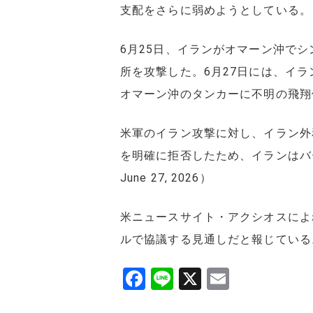
支配をさらに弱めようとしている。
6月25日、イランがオマーン沖で
所を攻撃した。6月27日には、イ
オマーン沖のタンカーに不明の飛翔
米軍のイラン攻撃に対し、イラン外
を明確に拒否したため、イランはバーレーン
June 27, 2026）
米ニュースサイト・アクシオスによ
ルで協議する見通しだと報じてい
F
Li
X
E
a
n
m