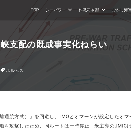
TOP
シーパワー
作戦司令部
むかし海
峡支配の既成事実化ねらい
ホルムズ
分離通航方式）」を回避し、IMOとオマーンが設定したオ
舶を攻撃したため、同ルートは一時停止。米主導のJMIC