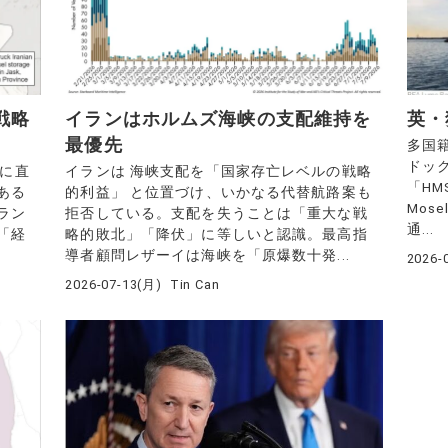
戦略
イランはホルムズ海峡の支配維持を
英・
最優先
多国
ドック
下に直
イランは 海峡支配を「国家存亡レベルの戦略
「HM
ある
的利益」 と位置づけ、いかなる代替航路案も
Mos
ラン
拒否している。支配を失うことは「重大な戦
通...
「経
略的敗北」「降伏」に等しいと認識。最高指
導者顧問レザーイは海峡を「原爆数十発...
2026-
2026-07-13(月)
Tin Can