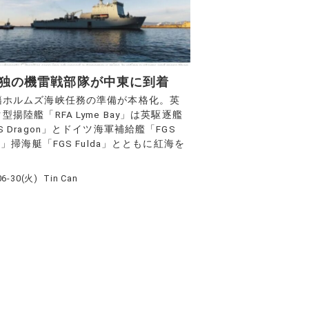
独の機雷戦部隊が中東に到着
籍ホルムズ海峡任務の準備が本格化。英
型揚陸艦「RFA Lyme Bay」は英駆逐艦
S Dragon」とドイツ海軍補給艦「FGS
el」掃海艇「FGS Fulda」とともに紅海を
06-30(火)
Tin Can