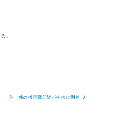
する。
英・独の機雷戦部隊が中東に到着