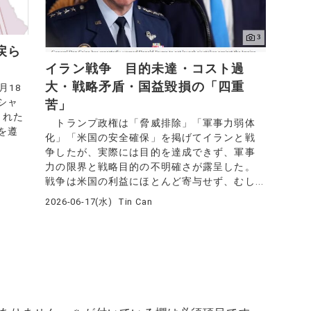
戻ら
イラン戦争 目的未達・コスト過
大・戦略矛盾・国益毀損の「四重
月18
シャ
苦」
された
トランプ政権は「脅威排除」「軍事力弱体
を遵
化」「米国の安全確保」を掲げてイランと戦
争したが、実際には目的を達成できず、軍事
力の限界と戦略目的の不明確さが露呈した。
戦争は米国の利益にほとんど寄与せず、むし...
2026-06-17(水)
Tin Can