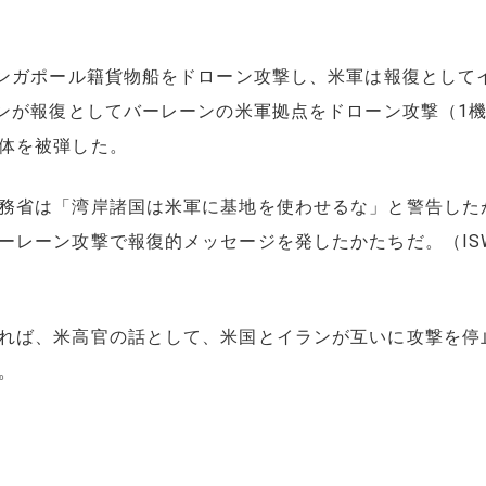
シンガポール籍貨物船をドローン攻撃し、米軍は報復として
ランが報復としてバーレーンの米軍拠点をドローン攻撃（1
体を被弾した。
務省は「湾岸諸国は米軍に基地を使わせるな」と警告したが
攻撃で報復的メッセージを発したかたちだ。（ISW Iran Upda
れば、米高官の話として、米国とイランが互いに攻撃を停
る。