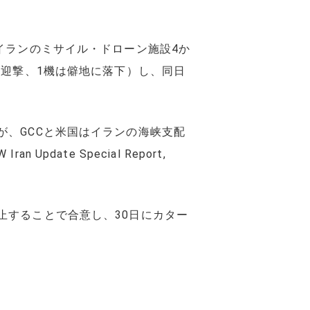
イランのミサイル・ドローン施設4か
機迎撃、1機は僻地に落下）し、同日
、GCCと米国はイランの海峡支配
te Special Report,
止することで合意し、30日にカター