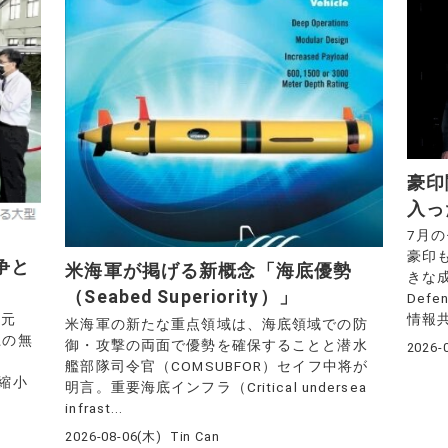
豪印
入っ
7月
豪印
争と
米海軍が掲げる新概念「海底優勢
きな成果
（Seabed Superiority）」
Def
情報共
湾元
米海軍の新たな重点領域は、海底領域での防
上の無
御・攻撃の両面で優勢を確保することと潜水
2026-
艦部隊司令官（COMSUBFOR）セイフ中将が
を縮小
明言。重要海底インフラ（Critical undersea
infrast...
2026-08-06(木)
Tin Can