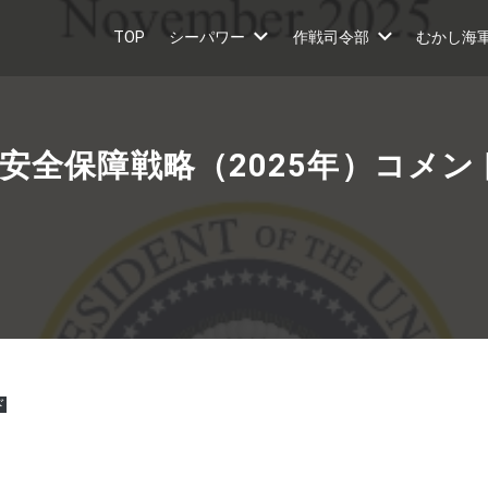
TOP
シーパワー
作戦司令部
むかし海
安全保障戦略（2025年）コメン
ド