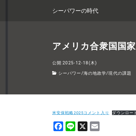
シーパワーの時代
アメリカ合衆国国家
公開:2025-12-18(木)
シーパワー
/
海の地政学
/
現代の課題
米安保戦略2025コメント入り
ダウンロー
F
Li
X
E
a
n
m