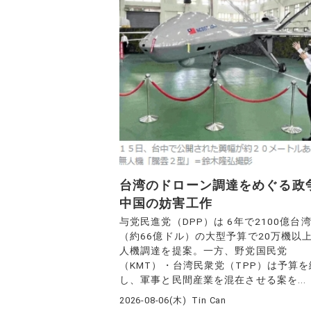
台湾のドローン調達をめぐる政
中国の妨害工作
与党民進党（DPP）は 6年で2100億台
（約66億ドル）の大型予算で20万機以
人機調達を提案。一方、野党国民党
（KMT）・台湾民衆党（TPP）は予算
し、軍事と民間産業を混在させる案を...
2026-08-06(木)
Tin Can