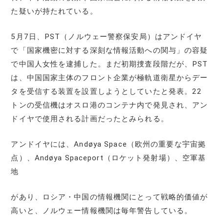
た疑いが持たれている。
5月7日、PST（ノルウェー警察保安局）はアンドイヤ
で「国家機密に対する深刻な情報活動への関与」の容疑
で中国人女性を逮捕した。まだ初期捜査段階だが、PST
は、中国国家主体のフロント企業が極軌道衛星からデー
タを受信する装置を設置しようとしていたと発表。22
トンの受信機はオスロ港のコンテナ内で発見され、アン
ドイヤで使用される計画だったとみられる。
アンドイヤには、Andøya Space（欧州の重要な宇宙拠
点）、Andøya Spaceport（ロケット発射場）、空軍基
地
があり、ロシア・中国の情報機関にとって戦略的価値が
高いと、ノルウェー情報機関は毎年警告している。