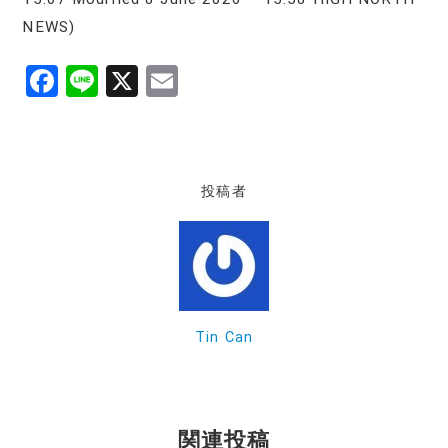
NEWS)
F
Li
X
E
a
n
m
c
e
ai
e
l
投稿者
b
o
o
k
Tin Can
関連投稿