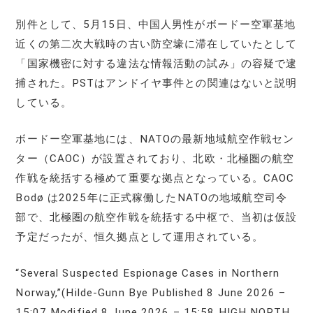
別件として、5月15日、中国人男性がボードー空軍基地
近くの第二次大戦時の古い防空壕に滞在していたとして
「国家機密に対する違法な情報活動の試み」の容疑で逮
捕された。PSTはアンドイヤ事件との関連はないと説明
している。
ボードー空軍基地には、NATOの最新地域航空作戦セン
ター（CAOC）が設置されており、北欧・北極圏の航空
作戦を統括する極めて重要な拠点となっている。CAOC
Bodø は2025年に正式稼働したNATOの地域航空司令
部で、北極圏の航空作戦を統括する中枢で、当初は仮設
予定だったが、恒久拠点として運用されている。
“Several Suspected Espionage Cases in Northern
Norway,”(Hilde-Gunn Bye Published 8 June 2026 –
15:07 Modified 8 June 2026 – 15:58 HIGH NORTH