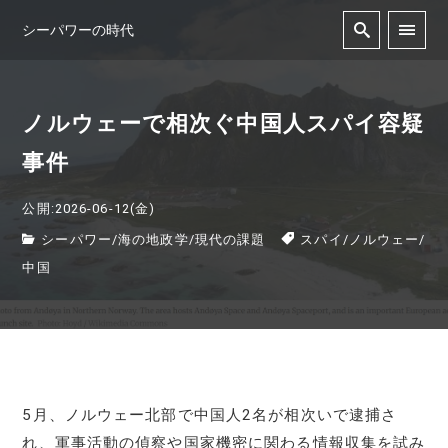
シーパワーの時代
ノルウェーで相次ぐ中国人スパイ容疑
事件
公開:2026-06-12(金)
シーパワー
/
海の地政学
/
現代の課題
スパイ
/
ノルウェー
/
中国
5月、ノルウェー北部で中国人2名が相次いで逮捕さ
れ、軍事活動の偵察や国家機密に関わる情報収集を試み