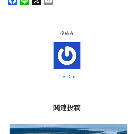
F
Li
X
E
a
n
m
c
e
ai
e
l
投稿者
b
o
o
k
Tin Can
関連投稿