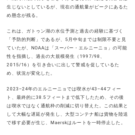
生じないとしているが、現在の通航量がピークにあるた
め懸念が残る。
これは、ガトゥン湖の水位予測と過去の経験に基づく
「予防的判断」であるが、5月中旬までは制限不要と見
ていたが、NOAAは「スーパー・エルニーニョ」の可能
性を指摘し、過去の大規模発生（1997/98、
2015/16）を引き合いに出して警戒を促しているた
め、状況が変化した。
2023–24年のエルニーニョでは喫水が43–44フィー
ト、最終的に38.5フィートまで低下したため、その後
は喫水ではなく通航枠の削減に切り替えた。この結果と
して大幅な遅延が発生し、大型コンテナ船は貨物を陸送
で移す必要が生じ、Maerskはルートを一時停止した。