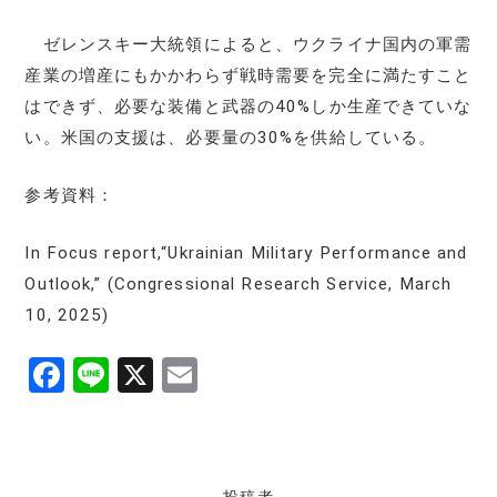
ゼレンスキー大統領によると、ウクライナ国内の軍需
産業の増産にもかかわらず戦時需要を完全に満たすこと
はできず、必要な装備と武器の40%しか生産できていな
い。米国の支援は、必要量の30%を供給している。
参考資料：
In Focus report,“Ukrainian Military Performance and
Outlook,” (Congressional Research Service, March
10, 2025)
F
Li
X
E
a
n
m
c
e
ai
e
l