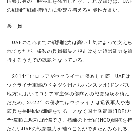
情報共有の一時停止を発表したが、これが続けば、UAF
の戦闘作戦維持能力に影響を与える可能性が高い。
兵 員
UAFのこれまでの戦闘能力は高い士気によって支えら
れてきたが、多数の兵員損失と脱走はその継戦能力を維
持するうえでの課題となっている。
2014年にロシアがウクライナに侵攻した際、UAFは
ウクライナ東部のドネツク州とルハンスク州(ドンバス
地方)においてロシア軍主体の部隊との戦闘経験を積ん
だため、2022年の侵攻ではウクライナは退役軍人や志
願兵を長時間の訓練をすることなく国土防衛軍(TDF)と
予備軍に迅速に配備でき、熟練の下士官(NCO)部隊を持
たないUAFの戦闘能力を補うことができたとみられる。