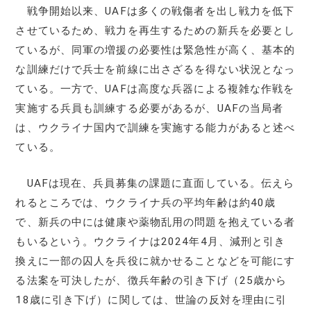
戦争開始以来、UAFは多くの戦傷者を出し戦力を低下
させているため、戦力を再生するための新兵を必要とし
ているが、同軍の増援の必要性は緊急性が高く、基本的
な訓練だけで兵士を前線に出さざるを得ない状況となっ
ている。一方で、UAFは高度な兵器による複雑な作戦を
実施する兵員も訓練する必要があるが、UAFの当局者
は、ウクライナ国内で訓練を実施する能力があると述べ
ている。
UAFは現在、兵員募集の課題に直面している。伝えら
れるところでは、ウクライナ兵の平均年齢は約40歳
で、新兵の中には健康や薬物乱用の問題を抱えている者
もいるという。ウクライナは2024年4月、減刑と引き
換えに一部の囚人を兵役に就かせることなどを可能にす
る法案を可決したが、徴兵年齢の引き下げ（25歳から
18歳に引き下げ）に関しては、世論の反対を理由に引