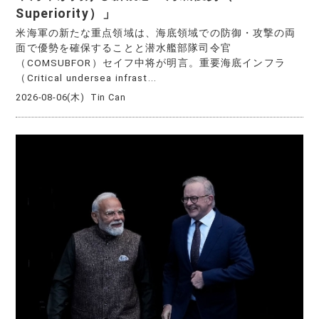
Superiority）」
米海軍の新たな重点領域は、海底領域での防御・攻撃の両
面で優勢を確保することと潜水艦部隊司令官
（COMSUBFOR）セイフ中将が明言。重要海底インフラ
（Critical undersea infrast...
2026-08-06(木)
Tin Can