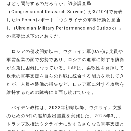
はどう関与するのだろうか。議会調査局
（Congressional Research Service）が3/10付で発表
したIn Focusレポート「ウクライナの軍事行動と見通
し（Ukrainian Military Performance and Outlook）」
の概要は以下のとおりだ。
ロシアの侵攻開始以来、ウクライナ軍(UAF)は兵員や
軍需産業の面で劣勢であり、ロシアの進軍に対する防衛
が次第に困難になっている。UAFは、柔軟性を発揮して
欧米の軍事支援を自らの作戦に統合する能力を示してき
たが、人員や装備の損失など、ロシア軍に対する攻勢を
維持するための障害に直面し続けている。
バイデン政権は、2022年初頭以降、ウクライナ支援
のための5件の追加歳出措置を実施した。2025年3月、
トランプ政権はウクライナに対するさらなる軍事支援と