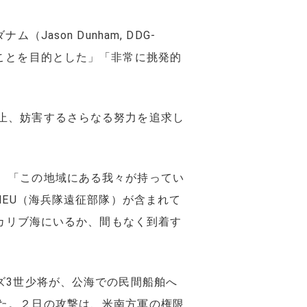
son Dunham, DDG-
ことを目的とした」「非常に挑発的
止、妨害するさらなる努力を追求し
、「この地域にある我々が持ってい
MEU（海兵隊遠征部隊）が含まれて
がカリブ海にいるか、間もなく到着す
ズ3世少将が、公海での民間船舶へ
た。２日の攻撃は、米南方軍の権限