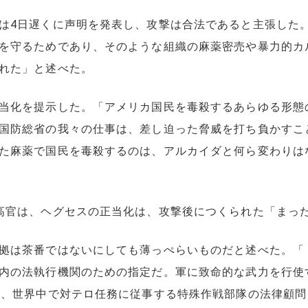
は4日遅くに声明を発表し、攻撃は合法であると主張した
を守るためであり、そのような組織の麻薬密売や暴力的カ
れた」と述べた。
当化を提示した。「アメリカ国民を毒殺するあらゆる形態
国防総省の我々の仕事は、差し迫った脅威を打ち負かすこ
た麻薬で国民を毒殺するのは、アルカイダと何ら変わりは
高官は、ヘグセスの正当化は、攻撃後につくられた「まっ
拠は茶番ではないにしても薄っぺらいものだと述べた。「
内の法執行機関のための指定だ。軍に致命的な武力を行使
め、世界中で対テロ任務に従事する特殊作戦部隊の法律顧