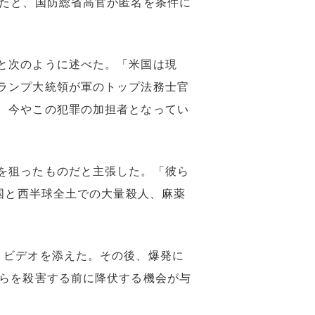
ったと、国防総省高官が匿名を条件に
と次のように述べた。「米国は現
ランプ大統領が軍のトップ法務士官
、今やこの犯罪の加担者となってい
を狙ったものだと主張した。「彼ら
米国と西半球全土での大量殺人、麻薬
くビデオを添えた。その後、爆発に
彼らを殺害する前に降伏する機会が与