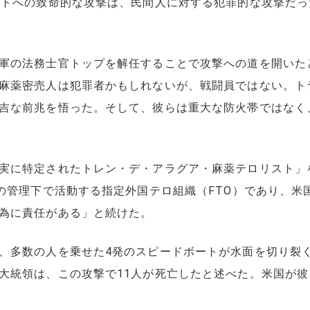
ートへの致命的な攻撃は、民間人に対する犯罪的な攻撃だ
軍の法務士官トップを解任することで攻撃への道を開いた
麻薬密売人は犯罪者かもしれないが、戦闘員ではない。ト
吉な前兆を悟った。そして、彼らは重大な防火帯ではなく
実に特定されたトレン・デ・アラグア・麻薬テロリスト」
領の管理下で活動する指定外国テロ組織（FTO）であり、
為に責任がある」と続けた。
、多数の人を乗せた4発のスピードボートが水面を切り裂
大統領は、この攻撃で11人が死亡したと述べた。米国が