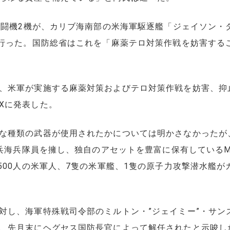
機2機が、カリブ海南部の米海軍駆逐艦「ジェイソン・ダナム（Ja
を行った。国防総省はこれを「麻薬テロ対策作戦を妨害する
、米軍が実施する麻薬対策およびテロ対策作戦を妨害、抑
Xに発表した。
な種類の武器が使用されたかについては明かさなかったが
歩兵海兵隊員を擁し、独自のアセットを豊富に保有している
500人の米軍人、7隻の米軍艦、1隻の原子力攻撃潜水艦
対し、海軍特殊戦司令部のミルトン・”ジェイミー”・サン
、先月末にヘグセス国防長官によって解任されたと示唆し