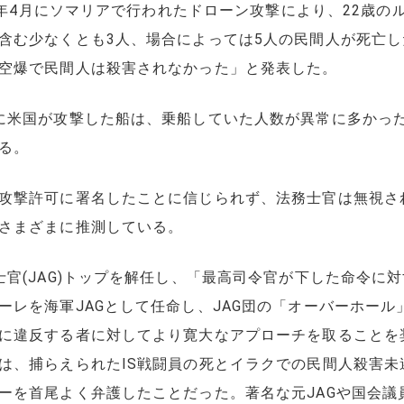
18年4月にソマリアで行われたドローン攻撃により、22歳
含む少なくとも3人、場合によっては5人の民間人が死亡し
空爆で民間人は殺害されなかった」と発表した。
に米国が攻撃した船は、乗船していた人数が異常に多かっ
る。
攻撃許可に署名したことに信じられず、法務士官は無視さ
さまざまに推測している。
士官(JAG)トップを解任し、「最高司令官が下した命令に
ーレを海軍JAGとして任命し、JAG団の「オーバーホー
に違反する者に対してより寛大なアプローチを取ることを
は、捕らえられたIS戦闘員の死とイラクでの民間人殺害未
ーを首尾よく弁護したことだった。著名な元JAGや国会議