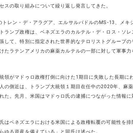
セスの取り組みについて繰り返し発言してきた。
のトレン・デ・アラグア、エルサルバドルのMS-13、メキ
トランプ政権は、ベネズエラのカルテル・デ・ロス・ソレ
張して、特別に指定された世界的なテロリストグループの
けたラテンアメリカの麻薬カルテルの一部に対して軍事力
統領がマドゥロ政権打倒に向けた1期目に失敗した長期に
人の側近は、トランプ大統領１期目在任中の2020年、麻
れた。先月、米国はマドゥロ氏の逮捕につながった情報に対
氏はベネズエラにおける米国による政権転覆の可能性を排
らゆる資産を備えている」と同氏は述べた。