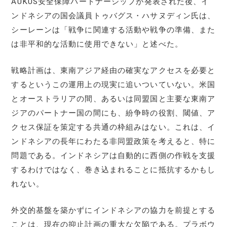
AUKUS安全保障パートナーシップが発表された後、イ
ンドネシアの国会議員トゥバグス・ハサヌディン氏は、
シーレーンは「戦争に関連する活動や戦争の準備、また
は非平和的な活動に使用できない」と述べた。
戦略計画は、東南アジア経由の確実なアクセスを必要と
するというこの運用上の現実に追いついていない。米国
とオーストラリアの間、あるいは同盟国と主要な東南ア
ジアのパートナー国の間にも、紛争時の役割、閾値、ア
クセス保証を策定する共通の枠組みはない。これは、イ
ンドネシアの長年にわたる非同盟政策を考えると、特に
問題である。インドネシアは自動的に西側の作戦を支援
するわけではなく、巻き込まれることに抵抗するかもし
れない。
外交的基盤を築かずにインドネシアの協力を前提とする
ことは、現在の抑止計画の重大な欠陥である。プラボウ