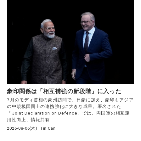
豪印関係は「相互補強の新段階」に入った
7月のモディ首相の豪州訪問で、日豪に加え、豪印もアジア
の中規模国同士の連携強化に大きな成果。署名された
「Joint Declaration on Defence」では、両国軍の相互運
用性向上、情報共有...
2026-08-06(木)
Tin Can