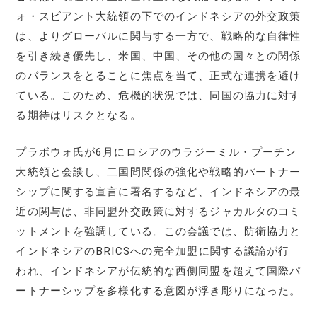
ォ・スビアント大統領の下でのインドネシアの外交政策
は、よりグローバルに関与する一方で、戦略的な自律性
を引き続き優先し、米国、中国、その他の国々との関係
のバランスをとることに焦点を当て、正式な連携を避け
ている。このため、危機的状況では、同国の協力に対す
る期待はリスクとなる。
プラボウォ氏が6月にロシアのウラジーミル・プーチン
大統領と会談し、二国間関係の強化や戦略的パートナー
シップに関する宣言に署名するなど、インドネシアの最
近の関与は、非同盟外交政策に対するジャカルタのコミ
ットメントを強調している。この会議では、防衛協力と
インドネシアのBRICSへの完全加盟に関する議論が行
われ、インドネシアが伝統的な西側同盟を超えて国際パ
ートナーシップを多様化する意図が浮き彫りになった。