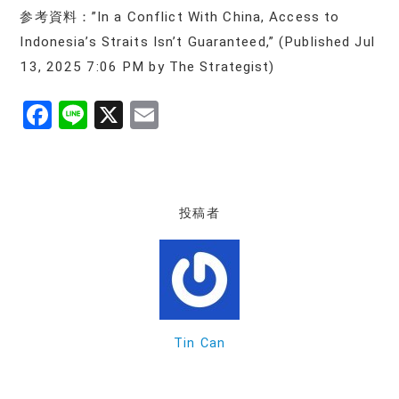
参考資料：”In a Conflict With China, Access to
Indonesia’s Straits Isn’t Guaranteed,” (Published Jul
13, 2025 7:06 PM by The Strategist)
F
Li
X
E
a
n
m
c
e
ai
e
l
投稿者
b
o
o
k
Tin Can