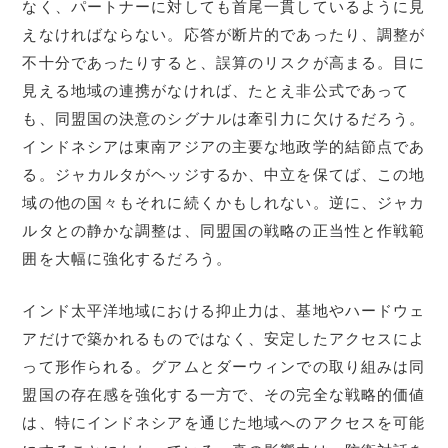
なく、パートナーに対しても首尾一貫しているように見
えなければならない。応答が断片的であったり、調整が
不十分であったりすると、誤算のリスクが高まる。目に
見える地域の連携がなければ、たとえ非公式であって
も、同盟国の決意のシグナルは牽引力に欠けるだろう。
インドネシアは東南アジアの主要な地政学的結節点であ
る。ジャカルタがヘッジするか、中立を保てば、この地
域の他の国々もそれに続くかもしれない。逆に、ジャカ
ルタとの静かな調整は、同盟国の戦略の正当性と作戦範
囲を大幅に強化するだろう。
インド太平洋地域における抑止力は、基地やハードウェ
アだけで築かれるものではなく、安定したアクセスによ
って形作られる。グアムとダーウィンでの取り組みは同
盟国の存在感を強化する一方で、その完全な戦略的価値
は、特にインドネシアを通じた地域へのアクセスを可能