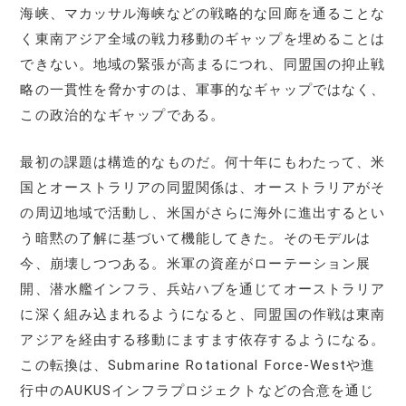
海峡、マカッサル海峡などの戦略的な回廊を通ることな
く東南アジア全域の戦力移動のギャップを埋めることは
できない。地域の緊張が高まるにつれ、同盟国の抑止戦
略の一貫性を脅かすのは、軍事的なギャップではなく、
この政治的なギャップである。
最初の課題は構造的なものだ。何十年にもわたって、米
国とオーストラリアの同盟関係は、オーストラリアがそ
の周辺地域で活動し、米国がさらに海外に進出するとい
う暗黙の了解に基づいて機能してきた。そのモデルは
今、崩壊しつつある。米軍の資産がローテーション展
開、潜水艦インフラ、兵站ハブを通じてオーストラリア
に深く組み込まれるようになると、同盟国の作戦は東南
アジアを経由する移動にますます依存するようになる。
この転換は、Submarine Rotational Force-Westや進
行中のAUKUSインフラプロジェクトなどの合意を通じ