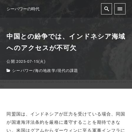
シーパワーの時代
中国との紛争では、インドネシア海域
へのアクセスが不可欠
公開:2025-07-15(火)
シーパワー
/
海の地政学
/
現代の課題
同盟国は、インドネシアが圧力を受けている場合、同国
が国連海洋法条約を厳格に遵守することを期待できな
い。米国はグアムからダーウィンに至る軍事インフラに