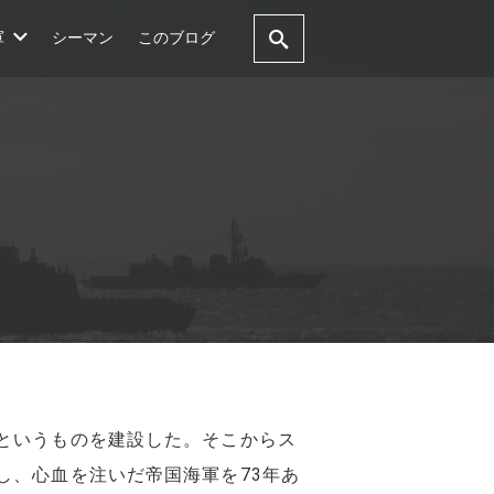
軍
シーマン
このブログ
というものを建設した。そこからス
し、心血を注いだ帝国海軍を73年あ