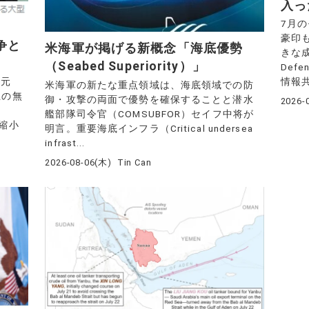
入っ
7月
豪印
争と
米海軍が掲げる新概念「海底優勢
きな成果
（Seabed Superiority）」
Def
情報共
湾元
米海軍の新たな重点領域は、海底領域での防
上の無
御・攻撃の両面で優勢を確保することと潜水
2026-
艦部隊司令官（COMSUBFOR）セイフ中将が
を縮小
明言。重要海底インフラ（Critical undersea
infrast...
2026-08-06(木)
Tin Can