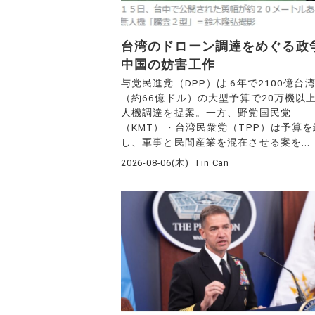
台湾のドローン調達をめぐる政
中国の妨害工作
与党民進党（DPP）は 6年で2100億台
（約66億ドル）の大型予算で20万機以
人機調達を提案。一方、野党国民党
（KMT）・台湾民衆党（TPP）は予算
し、軍事と民間産業を混在させる案を...
2026-08-06(木)
Tin Can