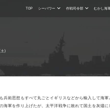
TOP
シーパワー
作戦司令部
むかし海
(土)
も兵術思想もすべて丸ごとイギリスなどから輸入して海軍
の海軍を作り上げたが、太平洋戦争に敗れて国土を灰燼に