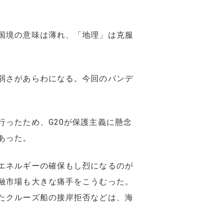
国境の意味は薄れ、「地理」は克服
弱さがあらわになる。今回のパンデ
。
ったため、G20が保護主義に懸念
あった。
エネルギーの確保もし烈になるのが
融市場も大きな痛手をこうむった。
たクルーズ船の接岸拒否などは、海