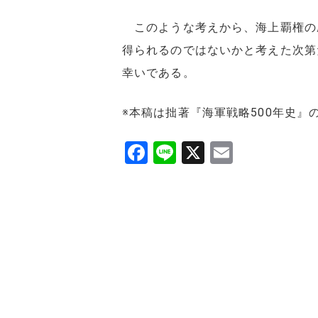
このような考えから、海上覇権の
得られるのではないかと考えた次第
幸いである。
※本稿は拙著『海軍戦略500年史
F
Li
X
E
a
n
m
c
e
ai
e
l
b
o
o
k