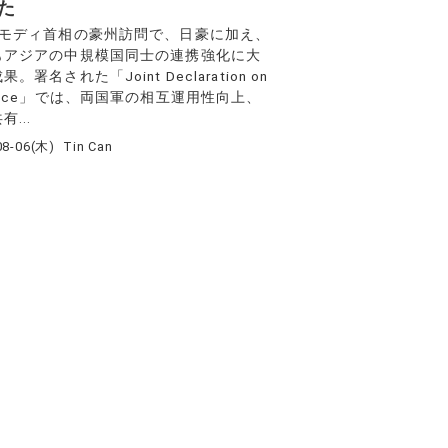
た
のモディ首相の豪州訪問で、日豪に加え、
もアジアの中規模国同士の連携強化に大
。署名された「Joint Declaration on
ence」では、両国軍の相互運用性向上、
有...
08-06(木)
Tin Can