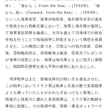
年）、「海から（…From the Sea）」(1992年)、「海
から…前へ（Forward… from the Sea）」（1994年）
といった海軍長官、海軍作戦部長、海兵隊司令官の連名
で発表された戦略文書において、海軍と海兵隊が協同し
て海軍遠征部隊を編成し、大洋を越えて沿海域での統合
作戦を行うことで地域紛争に対処するという構想を発展
させた。この構想に基づき、①陸上への戦力投射、②制
海、③戦略的抑止、④戦略海上輸送、⑤前方プレゼンス
が海軍の役割とされ、海軍は海兵隊とともに前方に展開
し、戦闘即応態勢を保ち平和の維持にあたるとした。
湾岸戦争はまた、情報化時代の戦い方を進化させた。
この戦争においてイラク軍は戦車と兵員の数で多国籍軍
よりも優っていたにもかかわらずあっけなく敗退した。
情報力と技術力に優れた多国籍軍は、イラク軍の動静を
事前に把握し、その指揮中枢、情報・通信ネットワーク