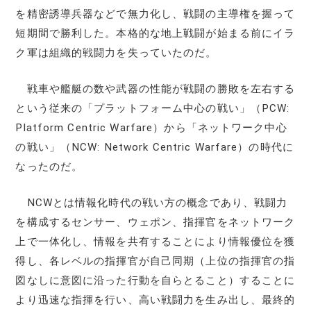
を精密誘導兵器などで無力化し、戦闘の主導権を握って
短期間で勝利した。本格的な地上戦闘が始まる前にイラ
ク軍は組織的戦闘力を失っていたのだ。
戦車や艦艇の数や武器の性能が戦闘の勝敗を左右する
という従来の「プラットフォーム中心の戦い」（PCW:
Platform Centric Warfare）から「ネットワーク中心
の戦い」（NCW: Network Centric Warfare）の時代に
なったのだ。
NCWとは情報化時代の戦い方の概念であり、戦闘力
を構成するセンサー、ウェポン、指揮官をネットワーク
上で一体化し、情報を共有することにより情報優位を獲
得し、各レベルの指揮官が自己同期（上位の指揮官の指
図なしに意図に沿った行動を自らとること）することに
より迅速な指揮を行い、高い戦闘力を生み出し、最終的