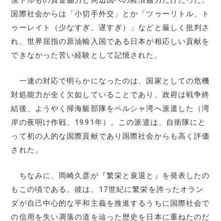
国際社会からは「小切手外交」とか「ツゥーリトル、ト
ゥーレイト（少なすぎ、遅すぎ）」などと厳しく批判さ
れ、世界屈指の原油輸入国である日本が相応しい貢献を
できなかった苦い経験として記憶された。
一連の対応で明らかになったのは、国家としての危機
対処能力が全く欠如していることであり、政府は戦争終
結後、ようやく掃海艇部隊をペルシャ湾へ派遣した（湾
岸の夜明け作戦、1991年）。この派遣は、自衛隊にと
って初の人的な国際貢献であり国際社会からも高く評価
された。
ちなみに、岡崎久彦が『繁栄と衰退と』を発表したの
もこの頃である。彼は、17世紀に繁栄を誇ったオラン
ダが自己中心的な平和主義を推進するうちに国際社会で
の信用を失い凋落の道を辿った歴史を日本に重ねたのだ