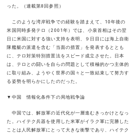
った。（連載第8回参照）
このような湾岸戦争での経験を踏まえて、10年後の
米国同時多発テロ（2001年）では、小泉首相はその翌
日に米国に対する強い支持を表明、９日目には海上自衛
隊艦艇の派遣を含む「当面の措置」を発表するととも
に、テロ対策特別措置法をスピード成立させた。日本
は、テロとの闘いを自らの問題として積極的かつ主体的
に取り組み、ようやく世界の国々と一致結束して努力す
る姿勢を明らかにしたのだった。
▼中国 情報化条件下の局地戦争論
中国では、解放軍の近代化が一層進むきっかけとなっ
た。ハイテク兵器を使用した米軍がイラク軍に完勝した
ことは人民解放軍にとって大きな衝撃であり、ハイテク