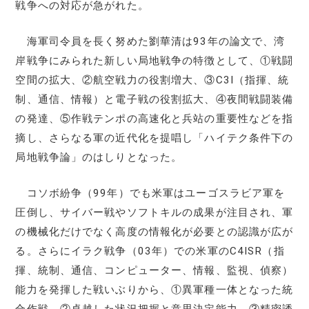
戦争への対応が急がれた。
海軍司令員を長く努めた劉華清は93年の論文で、湾
岸戦争にみられた新しい局地戦争の特徴として、①戦闘
空間の拡大、②航空戦力の役割増大、③C3I（指揮、統
制、通信、情報）と電子戦の役割拡大、④夜間戦闘装備
の発達、⑤作戦テンポの高速化と兵站の重要性などを指
摘し、さらなる軍の近代化を提唱し「ハイテク条件下の
局地戦争論」のはしりとなった。
コソボ紛争（99年）でも米軍はユーゴスラビア軍を
圧倒し、サイバー戦やソフトキルの成果が注目され、軍
の機械化だけでなく高度の情報化が必要との認識が広が
る。さらにイラク戦争（03年）での米軍のC4ISR（指
揮、統制、通信、コンピューター、情報、監視、偵察）
能力を発揮した戦いぶりから、①異軍種一体となった統
合作戦、②卓越した状況把握と意思決定能力、③精密誘