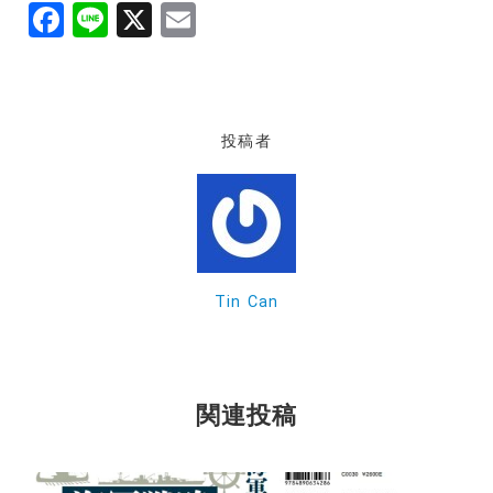
F
Li
X
E
a
n
m
c
e
ai
e
l
投稿者
b
o
o
k
Tin Can
関連投稿