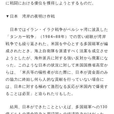
に戦闘における優位を獲得しようとするものだ。
▼日本 湾岸の夜明け作戦
日本ではイラン・イラク戦争がペルシャ湾に波及した
「タンカー戦争」（1984~88年）での苦い経験が湾岸
戦争でも繰り返された。米国を中心とする多国籍軍が編
成されたとき、海上自衛隊を派遣すべく法案を成立させ
ようとしたが、海外派兵に対する強い反対から廃案にな
った。このような日本の状況に対して米国国務省高官か
らは、「米兵等の犠牲者が出た際に、日本が資金面のみ
の協力に終始し何ら人的な貢献を行っていない場合に
は、日本に対する極めて激烈なる反応が米国内で爆発す
ることは必至」と迫られたりもした。
結局、日本ができたことといえば、多国籍軍への130
億ドルもの資金協力と周辺国への経済協力だけだった。