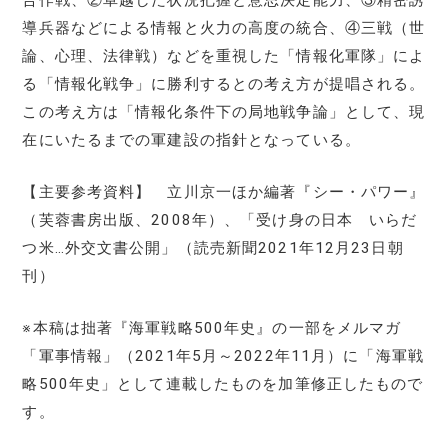
導兵器などによる情報と火力の高度の統合、④三戦（世
論、心理、法律戦）などを重視した「情報化軍隊」によ
る「情報化戦争」に勝利するとの考え方が提唱される。
この考え方は「情報化条件下の局地戦争論」として、現
在にいたるまでの軍建設の指針となっている。
【主要参考資料】 立川京一ほか編著『シー・パワー』
（芙蓉書房出版、2008年）、「受け身の日本 いらだ
つ米…外交文書公開」（読売新聞2021年12月23日朝
刊）
※本稿は拙著『海軍戦略500年史』の一部をメルマガ
「軍事情報」（2021年5月～2022年11月）に「海軍戦
略500年史」として連載したものを加筆修正したもので
す。