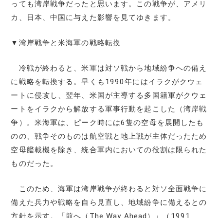
っても湾岸戦争だったと思います。この戦争が、アメリ
カ、日本、中国に与えた影響を見てゆきます。
▼湾岸戦争と米海軍の戦略転換
冷戦が終わると、米軍は対ソ戦から地域紛争への備え
に戦略を転換する。早くも1990年にはイラクがクウェ
ートに侵攻し、翌年、米国が主導する多国籍軍がクウェ
ートをイラクから解放する軍事行動を起こした（湾岸戦
争）。米海軍は、ピーク時には6隻の空母を展開したも
のの、戦争そのものは航空戦と地上戦が主体だったため
空母艦載機を除き、統合軍内においての役割は限られた
ものだった。
このため、海軍は湾岸戦争が終わると対ソ全面戦争に
備えた兵力や戦略を自ら見直し、地域紛争に備えるとの
方針を示す。「前へ（The Way Ahead）」（1991