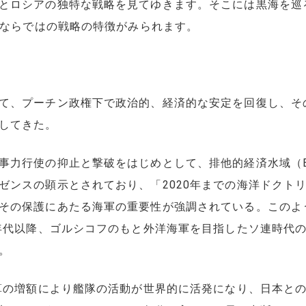
とロシアの独特な戦略を見てゆきます。そこには黒海を巡
家ならではの戦略の特徴がみられます。
て、プーチン政権下で政治的、経済的な安定を回復し、そ
してきた。
力行使の抑止と撃破をはじめとして、排他的経済水域（E
ンスの顕示とされており、「2020年までの海洋ドクトリ
その保護にあたる海軍の重要性が強調されている。このよ
0年代以降、ゴルシコフのもと外洋海軍を目指したソ連時代
。
算の増額により艦隊の活動が世界的に活発になり、日本と