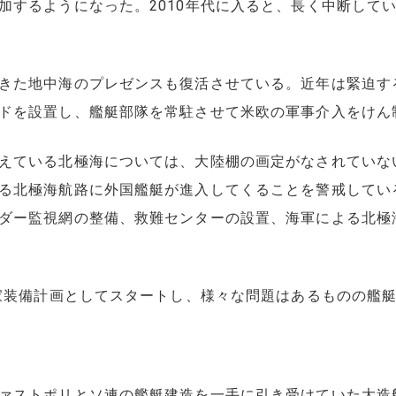
加するようになった。2010年代に入ると、長く中断して
きた地中海のプレゼンスも復活させている。近年は緊迫す
ドを設置し、艦艇部隊を常駐させて米欧の軍事介入をけん
えている北極海については、大陸棚の画定がなされていな
る北極海航路に外国艦艇が進入してくることを警戒してい
ダー監視網の整備、救難センターの設置、海軍による北極
家装備計画としてスタートし、様々な問題はあるものの艦
ァストポリとソ連の艦艇建造を一手に引き受けていた大造