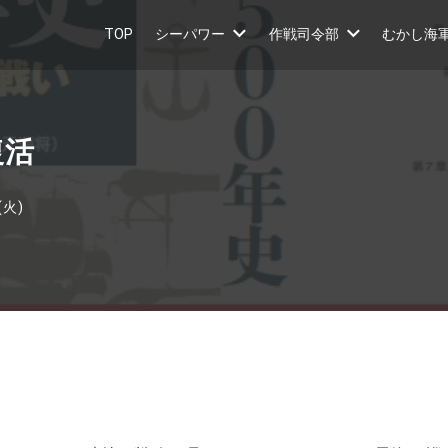
TOP
シーパワー
作戦司令部
むかし海
復活
(火)