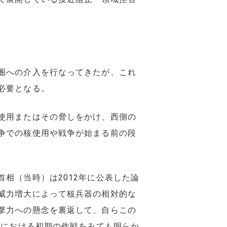
圏への介入を行なってきたが、これ
必要となる。
使用またはその脅しをかけ、西側の
争での核使用や戦争が始まる前の段
相（当時）は2012年に公表した論
威力増大によって核兵器の相対的な
撃力への懸念を裏返して、自らこの
）における初期の作戦をみても明らか