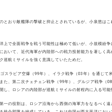
のとおり敵艦隊の撃破と抑止とされているが、小泉悠はこ
洋上で全面戦争を戦う可能性は極めて低いが、小規模紛争
において、近代海軍が内陸部への戦力投射能力を著しく高
ク巡航ミサイルを強く意識していたためだ。
ゴスラビア空爆（99年）、イラク戦争（03年）を通じて
また、第二次チェチェン戦争（99年）、グルジア戦争（08
開し、ロシアの内陸部が巡航ミサイルの射程内に入る可能
第一の役割は、ロシア沿海から西側の海軍力をなるべく遠
る統合部隊を編成している。これは中国が西太平洋におい