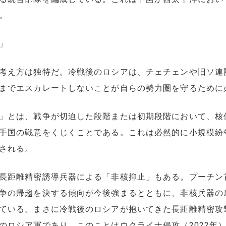
る。
」
考え方は独特だ。冷戦後のロシアは、チェチェンや旧ソ連
までエスカレートしないことが自らの勢力圏を守るために
」とは、戦争が切迫した段階または初期段階において、核
手国の戦意をくじくことである。これは必然的に小規模紛
される。
距離精密誘導兵器による「非核抑止」もある。プーチン首
争の帰趨を決する傾向が今後強まるとともに、非核兵器の
ている。まさに冷戦後のロシアが抱いてきた長距離精密攻
のロシア軍であり、このことはウクライナ侵攻（2022年