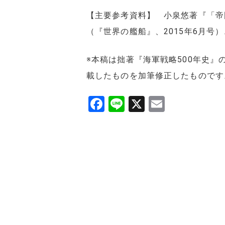
【主要参考資料】 小泉悠著『「帝
（『世界の艦船』、2015年6月号
※本稿は拙著『海軍戦略500年史』の
載したものを加筆修正したものです
F
Li
X
E
a
n
m
c
e
ai
e
l
b
o
o
k