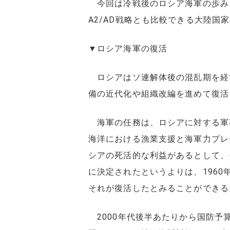
今回は冷戦後のロシア海軍の歩み
A2/AD戦略とも比較できる大陸国
▼ロシア海軍の復活
ロシアはソ連解体後の混乱期を経
備の近代化や組織改編を進めて復活
海軍の任務は、ロシアに対する軍事
海洋における漁業支援と海軍力プレゼ
シアの死活的な利益があるとして、
に決定されたというよりは、196
それが復活したとみることができる
2000年代後半あたりから国防予