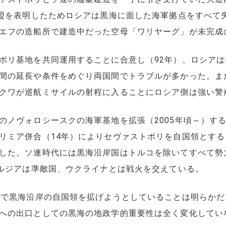
加盟を表明したためロシアは黒海に面した海軍拠点をすべて
エフの造船所で建造中だった空母「ワリヤーグ」が未完成
リ基地を共同運用することに合意し（92年）、ロシアは基
間の延長や条件をめぐり両国間でトラブルが多かった。ま
クワが巡航ミサイルの射程に入ることにロシア側は強い警
ノヴォロシースクの海軍基地を拡張（2005年頃～）す
リミア併合（14年）によりセヴァストポリを自国領とす
した。ソ連時代には黒海沿岸国はトルコを除いてすべて勢
グルジアは準敵国、ウクライナとは戦火を交えている。
で黒海沿岸の自国領を拡げようとしていることは明らかだ
への出口としての黒海の地政学的重要性は全く変化してい