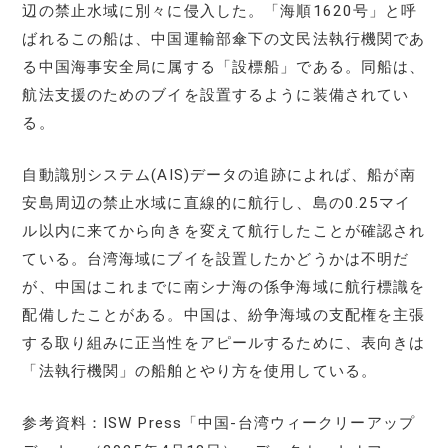
辺の禁止水域に別々に侵入した。「海順1620号」と呼
ばれるこの船は、中国運輸部傘下の文民法執行機関であ
る中国海事安全局に属する「設標船」である。同船は、
航法支援のためのブイを設置するように装備されてい
る。
自動識別システム(AIS)データの追跡によれば、船が南
安島周辺の禁止水域に直線的に航行し、島の0.25マイ
ル以内に来てから向きを変えて航行したことが確認され
ている。台湾海域にブイを設置したかどうかは不明だ
が、中国はこれまでに南シナ海の係争海域に航行標識を
配備したことがある。中国は、紛争海域の支配権を主張
する取り組みに正当性をアピールするために、表向きは
「法執行機関」の船舶とやり方を使用している。
参考資料：ISW Press「中国-台湾ウィークリーアップ