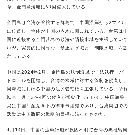
降、金門島海域に68回侵入している。
金門島は台湾が管轄する群島で、中国沿岸から2マイル
に位置し、全体が中国の内水に囲まれている。台湾は中
国に近接する金門諸島の領海や隣接水域を主張していな
いが、実質的に同等な「禁止」水域と「制限水域」を設
定している。
中国は2024年2月、金門島の規制海域で「法執行」パ
トロールを開始し、台湾の水域に対する管制を侵食し、
同海域における中国の法的管轄権を主張している。それ
以来、月に3〜4回の侵入が常態化している。中国海警
局は中国共産党傘下の準軍事組織であり、台湾周辺での
活動は中国政府の戦略的目標に沿ったものだ。
4月14日、中国の法執行船が原因不明で台湾の馬祖島周