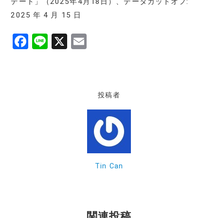
デート」（2025年4月18日）、データカットオフ:
2025 年 4 月 15 日
F
Li
X
E
a
n
m
c
e
ai
e
l
投稿者
b
o
o
k
Tin Can
関連投稿