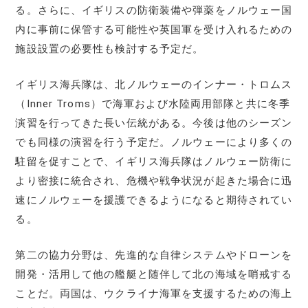
る。さらに、イギリスの防衛装備や弾薬をノルウェー国
内に事前に保管する可能性や英国軍を受け入れるための
施設設置の必要性も検討する予定だ。
イギリス海兵隊は、北ノルウェーのインナー・トロムス
（Inner Troms）で海軍および水陸両用部隊と共に冬季
演習を行ってきた長い伝統がある。今後は他のシーズン
でも同様の演習を行う予定だ。ノルウェーにより多くの
駐留を促すことで、イギリス海兵隊はノルウェー防衛に
より密接に統合され、危機や戦争状況が起きた場合に迅
速にノルウェーを援護できるようになると期待されてい
る。
第二の協力分野は、先進的な自律システムやドローンを
開発・活用して他の艦艇と随伴して北の海域を哨戒する
ことだ。両国は、ウクライナ海軍を支援するための海上