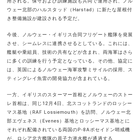
用される。保守および訓練施設も共同で運用され、ノル
ウェー北部のハルスタッド（Harstad）に新たな屋根付
き整備施設が建設される予定だ。
今後、ノルウェー・イギリス合同フリゲート艦隊を発展
させ、シームレスに連携させるとしている。これには、
艦艇や乗組員、技術の共有などが含まれ、両海軍はさら
に多くの訓練を行う予定となっている。その他、協定に
は、英国によるノルウェー海軍攻撃ミサイルの採用、ス
ティングレイ魚雷の開発協力が含まれている。
一方、イギリスのスターマー首相とノルウェーのストー
レ首相は、同じ12月4日、北スコットランドのロッシー
マス基地（RAF Lossiemouth）を訪問、ノルウェー北
部エヴェネス（Evenes）基地とロッシーマス基地とに
それぞれ配備されている両国のP-8Aポセイドン哨戒機
が、ロシア北方艦隊の原子力潜水艦が通過する