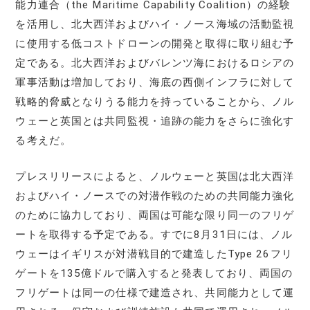
能力連合（the Maritime Capability Coalition）の経験
を活用し、北大西洋およびハイ・ノース海域の活動監視
に使用する低コストドローンの開発と取得に取り組む予
定である。北大西洋およびバレンツ海におけるロシアの
軍事活動は増加しており、海底の西側インフラに対して
戦略的脅威となりうる能力を持っていることから、ノル
ウェーと英国とは共同監視・追跡の能力をさらに強化す
る考えだ。
プレスリリースによると、ノルウェーと英国は北大西洋
およびハイ・ノースでの対潜作戦のための共同能力強化
のために協力しており、両国は可能な限り同一のフリゲ
ートを取得する予定である。すでに8月31日には、ノル
ウェーはイギリスが対潜戦目的で建造したType 26フリ
ゲートを135億ドルで購入すると発表しており、両国の
フリゲートは同一の仕様で建造され、共同能力として運