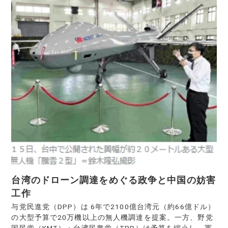
台湾のドローン調達をめぐる政争と中国の妨害
工作
与党民進党（DPP）は 6年で2100億台湾元（約66億ドル）
の大型予算で20万機以上の無人機調達を提案。一方、野党
国民党（KMT）・台湾民衆党（TPP）は予算を縮小し、軍