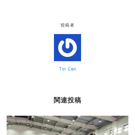
a
n
m
c
e
ai
e
l
投稿者
b
o
o
k
Tin Can
関連投稿