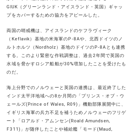
GIUK（グリーンランド・アイスランド・英国）ギャッ
プをカバーするための協力をアピールした。
両国の哨戒機は、アイスランドのケフラヴィーク
（Keflavik）基地の米海軍のP-8Aや、北西ドイツのノ
ルトホルツ（Nordholz）基地のドイツのP-8Aとも連携
する。このより緊密な作戦調整は、過去2年間で英国の
水域を脅かすロシア船舶が30%増加したことを受けたも
のだ。
海上分野でのノルウェーと英国の連携は、最近終了した
インド太平洋地域への8か月間の「プリンス・オブ・ウ
ェールズ(Prince of Wales, R09)」機動部隊展開中に、
イギリス海軍の兵力不足を補うためノルウェーのフリゲ
ート「ロアルド・アムンセン(Roald Amundsen,
F311)」が随伴したことや補給艦「モード(Maud,