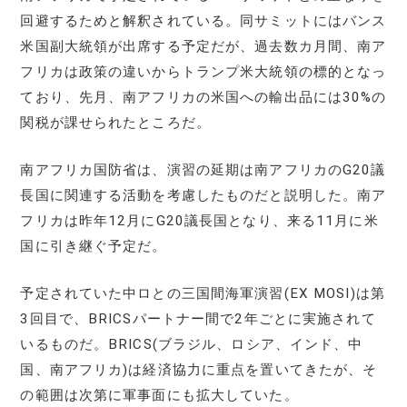
回避するためと解釈されている。同サミットにはバンス
米国副大統領が出席する予定だが、過去数カ月間、南ア
フリカは政策の違いからトランプ米大統領の標的となっ
ており、先月、南アフリカの米国への輸出品には30%の
関税が課せられたところだ。
南アフリカ国防省は、演習の延期は南アフリカのG20議
長国に関連する活動を考慮したものだと説明した。南ア
フリカは昨年12月にG20議長国となり、来る11月に米
国に引き継ぐ予定だ。
予定されていた中ロとの三国間海軍演習(EX MOSI)は第
3回目で、BRICSパートナー間で2年ごとに実施されて
いるものだ。BRICS(ブラジル、ロシア、インド、中
国、南アフリカ)は経済協力に重点を置いてきたが、そ
の範囲は次第に軍事面にも拡大していた。