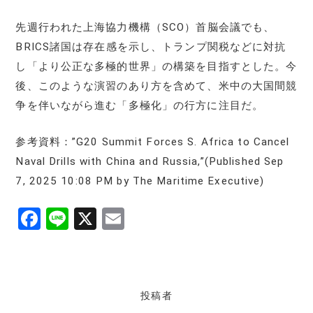
先週行われた上海協力機構（SCO）首脳会議でも、
BRICS諸国は存在感を示し、トランプ関税などに対抗
し「より公正な多極的世界」の構築を目指すとした。今
後、このような演習のあり方を含めて、米中の大国間競
争を伴いながら進む「多極化」の行方に注目だ。
参考資料：”G20 Summit Forces S. Africa to Cancel
Naval Drills with China and Russia,”(Published Sep
7, 2025 10:08 PM by The Maritime Executive)
F
Li
X
E
a
n
m
c
e
ai
e
l
投稿者
b