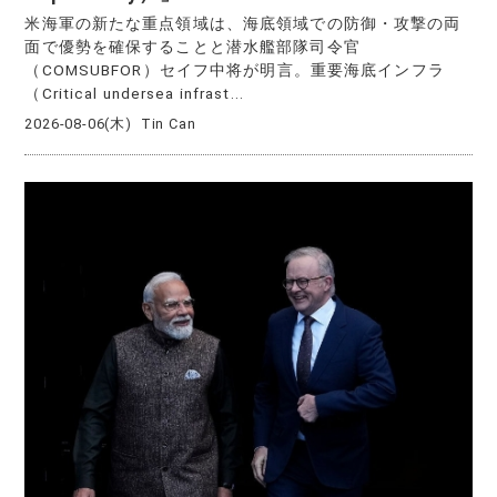
米海軍の新たな重点領域は、海底領域での防御・攻撃の両
面で優勢を確保することと潜水艦部隊司令官
（COMSUBFOR）セイフ中将が明言。重要海底インフラ
（Critical undersea infrast...
2026-08-06(木)
Tin Can