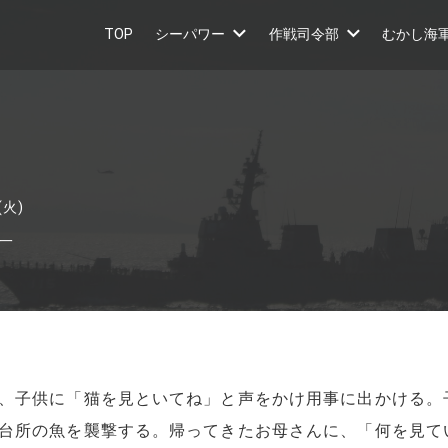
TOP
シーパワー
作戦司令部
むかし海
(火)
一
、子供に「猫を見といてね」と声をかけ用事に出かける。
台所の魚を襲撃する。帰ってきたお母さんに、「何を見て