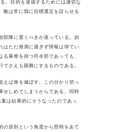
saster.とも言われる。目的を達成するためには適切な
、敵は常に我に目標選定を誤らせる
動部隊に置くべきか迷っている。勿
れはただ推測に過ぎず情報は得てい
なる幕僚を持つ司令部であっても、
行でさえも困難にするものである。
追えば身を滅ぼす。この分かり切っ
痺せしめてしまうからである。同時
名案は結果的にそうなったのであっ
的の原則という角度から照明をあて