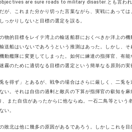
ting objectives are sure roads to military di
だが、これまた分かり切った言葉ながら、実戦にあっては
しっかりしないと目標の選定を誤る。
の物的目標をレイテ湾上の輸送船群におくべきか洋上の機
輸送船はいないであろうという推測はあった。しかし、そ
機動艦隊に変更してしまった。如何に練達の指揮官、有能
迷霧のために適切なる目標の選定という簡単なる原則の実
兎を得ず」とあるが、戦争の場合はさらに厳しく、二兎を
ない。それは自信の過剰と敵兵の下算が指揮官の叡知を麻
り、また自信があったからに他ならぬ。一石二鳥等という
ない。
の敗北は他に幾多の原因があるであろう。しかしこれを目