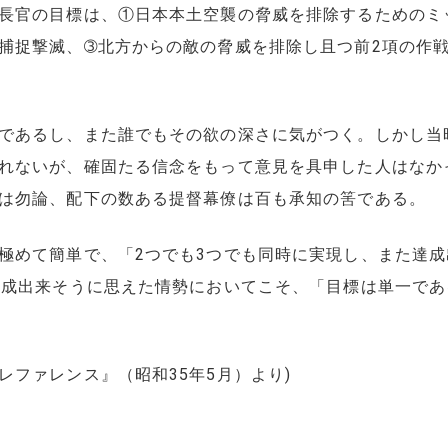
長官の目標は、①日本本土空襲の脅威を排除するためのミ
捕捉撃滅、➂北方からの敵の脅威を排除し且つ前2項の作
であるし、また誰でもその欲の深さに気がつく。しかし当
れないが、確固たる信念をもって意見を具申した人はなか
は勿論、配下の数ある提督幕僚は百も承知の筈である。
めて簡単で、「2つでも3つでも同時に実現し、また達成
達成出来そうに思えた情勢においてこそ、「目標は単一で
ファレンス』（昭和35年5月）より)