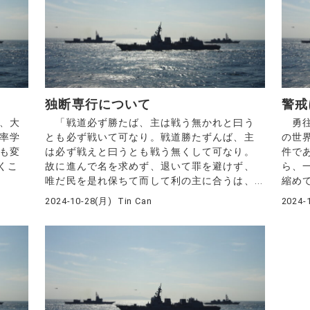
独断専行について
警戒
、大
「戦道必ず勝たば、主は戦う無かれと曰う
勇往
統率学
とも必ず戦いて可なり。戦道勝たずんば、主
の世
今も変
は必ず戦えと曰うとも戦う無くして可なり。
件で
くこ
故に進んで名を求めず、退いて罪を避けず、
ら、
唯だ民を是れ保ちて而して利の主に合うは、...
縮めて
2024-10-28(月)
Tin Can
2024-