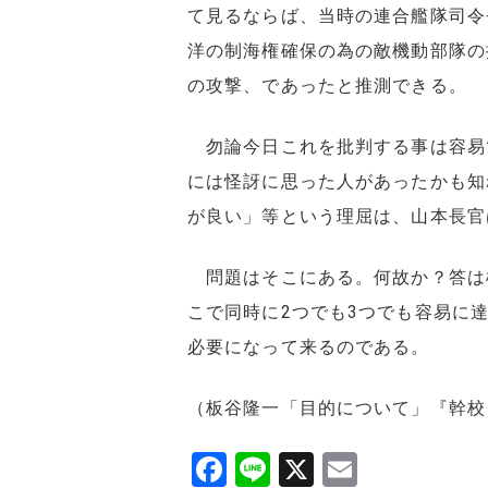
て見るならば、当時の連合艦隊司令
洋の制海権確保の為の敵機動部隊の
の攻撃、であったと推測できる。
勿論今日これを批判する事は容易
には怪訝に思った人があったかも知
が良い」等という理屈は、山本長官
問題はそこにある。何故か？答は極
こで同時に2つでも3つでも容易に
必要になって来るのである。
（板谷隆一「目的について」『幹校レ
F
Li
X
E