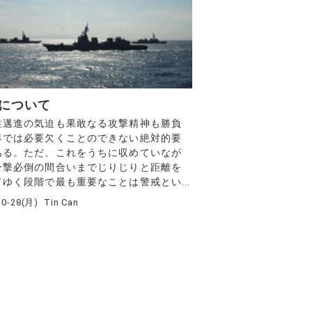
について
邁進の気迫も果敢なる攻撃精神も勝負
界では必要欠くことのできない絶対的要
ある。ただ、これをうちに収めていなが
一撃必倒の間合いまでじりじりと距離を
ゆく段階で最も重要なことは警戒とい...
10-28(月)
Tin Can