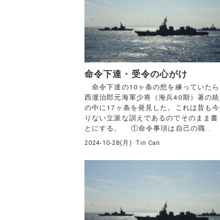
命令下達・受令の心がけ
命令下達の10ヶ条の想を練っていたら
西瀧治郎元海軍少将（海兵40期）著の
の中に17ヶ条を発見した。これは昔も
りない立派な訓えであるのでそのまま書
とにする。 ①命令事項は自己の職...
2024-10-28(月)
Tin Can