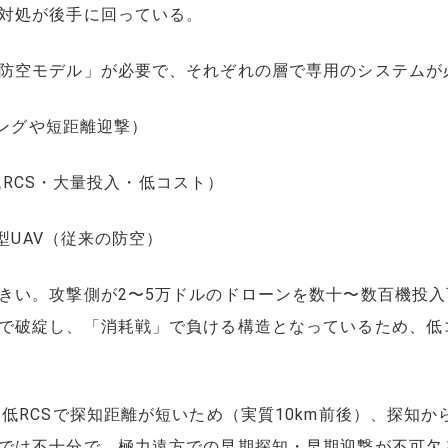
対処が後手に回っている。
防空モデル」が必要で、それぞれの層で専用のシステムが
ミングや短距離迎撃）
（低RCS・大量投入・低コスト）
大型UAV（従来の防空）
きい。攻撃側が2〜5万ドルのドローンを数十〜数百機投
で破綻し、「消耗戦」で負ける構造となっているため、低
低RCSで探知距離が短いため（実質10km前後）、探知
では不十分で、極力遠方での早期探知・早期迎撃が不可欠