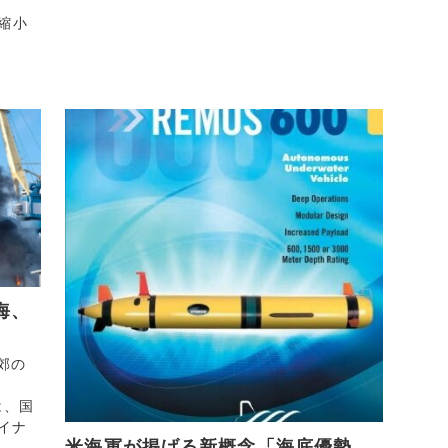
を縮小
海、
郊の
は、国
ライナ
米海軍が掲げる新概念「海底優勢