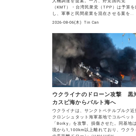
人機調達を提案。一方、野党国民党
（KMT）・台湾民衆党（TPP）は予算
し、軍事と民間産業を混在させる案を...
2026-08-06(木)
Tin Can
ウクライナのドローン攻撃 黒
カスピ海からバルト海へ
ウクライナは、サンクトペテルブルク近
クロンシュタット海軍基地でコルベット
「Boiky」を攻撃、損傷させた。同基地
境から1,100km以上離れており、ウク
の長距離ドローン（UAV/USV...