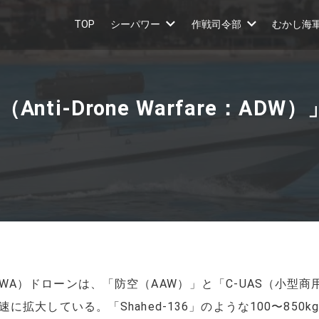
TOP
シーパワー
作戦司令部
むかし海
ti-Drone Warfare：AD
ck: OWA）ドローンは、「防空（AAW）」と「C-UAS（
拡大している。「Shahed-136」のような100〜85