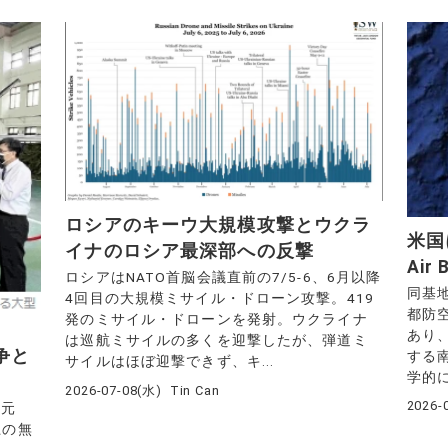
ロシアのキーウ大規模攻撃とウクラ
米国
イナのロシア最深部への反撃
Ai
ロシアはNATO首脳会議直前の7/5-6、6月以降
同基
4回目の大規模ミサイル・ドローン攻撃。419
都防
発のミサイル・ドローンを発射。ウクライナ
あり
は巡航ミサイルの多くを迎撃したが、弾道ミ
争と
する
サイルはほぼ迎撃できず、キ...
学的に
2026-07-08(水)
Tin Can
2026-
湾元
上の無