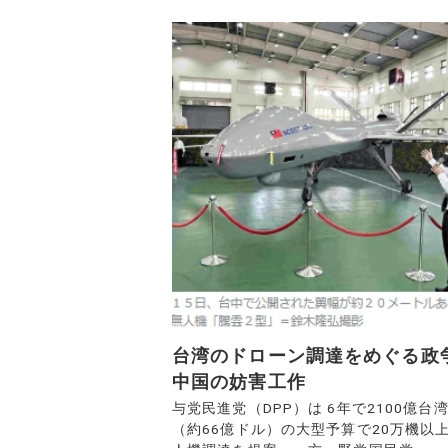
台湾のドローン調達をめぐる政
中国の妨害工作
与党民進党（DPP）は 6年で2100億台
（約66億ドル）の大型予算で20万機以