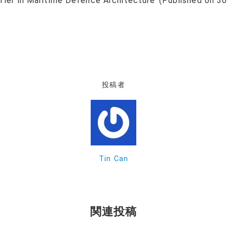
 Tier in Maritime Defence Architecture”(Published on 
投稿者
Tin Can
関連投稿