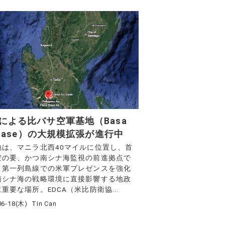
による比バサ空軍基地（Basa
r Base）の大規模拡張が進行中
地は、マニラ北西40マイルに位置し、首
空の要、かつ南シナ海監視の前進拠点で
、第一列島線での米軍プレゼンスを強化
南シナ海の戦略環境に直接影響する地政
重要な場所。EDCA（米比防衛協...
06-18(木)
Tin Can