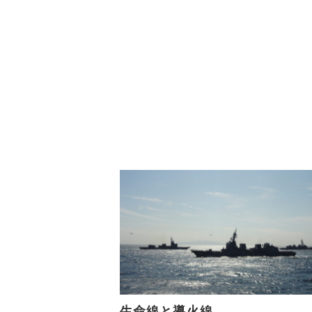
o
k
生命線と導火線