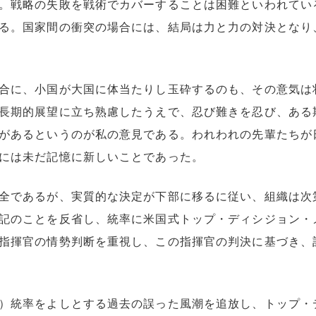
。戦略の失敗を戦術でカバーすることは困難といわれてい
る。国家間の衝突の場合には、結局は力と力の対決となり
合に、小国が大国に体当たりし玉砕するのも、その意気は
長期的展望に立ち熟慮したうえで、忍び難きを忍び、ある
があるというのが私の意見である。われわれの先輩たちが
には未だ記憶に新しいことであった。
全であるが、実質的な決定が下部に移るに従い、組織は次
記のことを反省し、統率に米国式トップ・ディシジョン・
指揮官の情勢判断を重視し、この指揮官の判決に基づき、
）統率をよしとする過去の誤った風潮を追放し、トップ・