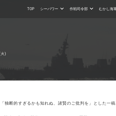
TOP
シーパワー
作戦司令部
むかし海
(火)
「独断的すぎるかも知れぬ、諸賢のご批判を」とした一稿