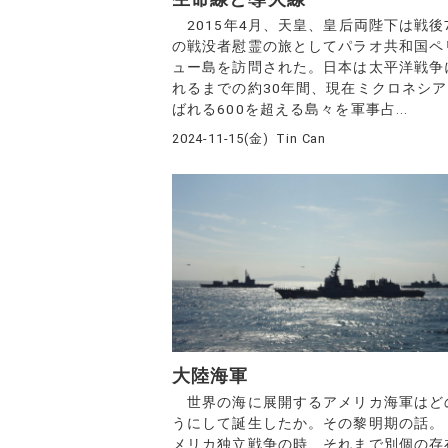
2015年4月、天皇、皇后両陛下は戦後
の戦没者慰霊の旅としてパラオ共和国ペ
ュー島を訪問された。日本は太平洋戦争
れるまでの約30年間、現在ミクロネシ
ばれる600を超える島々を軍事占...
2024-11-15(金)
Tin Can
大陸海軍
世界の海に展開するアメリカ海軍はど
うにして誕生したか。その黎明期の話。
メリカ独立戦争の時、それまで別個の存