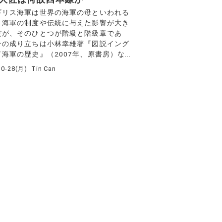
リス海軍は世界の海軍の母といわれる
、海軍の制度や伝統に与えた影響が大き
だが、そのひとつが階級と階級章であ
その成り立ちは小林幸雄著『図説イング
海軍の歴史』（2007年、原書房）な...
10-28(月)
Tin Can