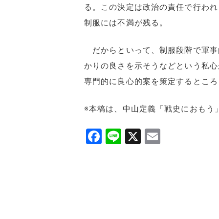
る。この決定は政治の責任で行われ
制服には不満が残る。
だからといって、制服段階で軍事
かりの良さを示そうなどという私心
専門的に良心的案を策定するとこ
※本稿は、中山定義「戦史におもう
F
Li
X
E
a
n
m
c
e
ai
e
l
b
o