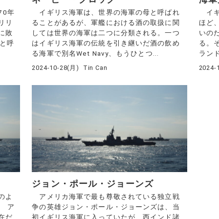
70年
イギリス海軍は、世界の海軍の母と呼ばれ
イギ
リリ
ることがあるが、軍艦における酒の取扱に関
ほど
に敗
しては世界の海軍は二つに分類される。一つ
いの
アと呼
はイギリス海軍の伝統を引き継いだ酒の飲め
る。
る海軍で別名Wet Navy、もうひとつ...
ランド
2024-10-28(月)
Tin Can
2024-
ジョン・ポール・ジョーンズ
のよ
アメリカ海軍で最も尊敬されている独立戦
 ア
争の英雄ジョン・ポール・ジョーンズは、当
在だ
初イギリス海軍に入っていたが、西インド諸