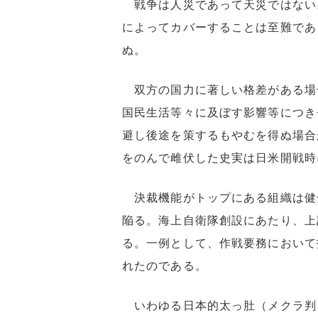
戦争は人災であって天災ではない
によってカバーすることは至難であ
ぬ。
双方の国力に著しい格差がある場
国民生活等々に及ぼす影響等につき
避し後途を策するもやむを得ぬ場合
をのんで雌伏した史実は日米開戦時
決裁機能がトップにある組織は健
陥る。海上自衛隊創設にあたり、上
る。一例として、作戦要務において
れたのである。
いわゆる日本的太っ肚（メクラ判