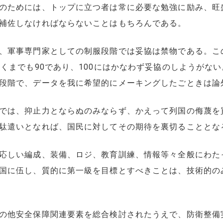
のためには、トップに立つ者は常に必要な勉強に励み、旺
補佐しなければならないことはもちろんである。
、軍事専門家としての制服段階では妥協は禁物である。こ
あくまでも90であり、100にはかなわず妥協のしようがな
段階で、データを我に希望的にメーキングしたごときは論
では、抑止力とならぬのみならず、かえって列国の侮蔑を
駄遣いとなれば、国民に対してその期待を裏切ることとな
応しい編成、装備、ロジ、教育訓練、情報等々全般にわた
国に伍し、質的に第一級を目標とすべきことは、技術的の
の他安全保障関連要素を総合検討されたうえで、防衛整備