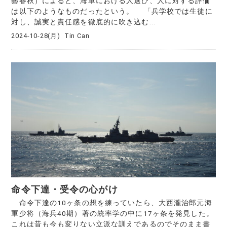
藝春秋）によると、海軍における人選び、人に対する評価
は以下のようなものだったという。 「兵学校では生徒に
対し、誠実と責任感を徹底的に吹き込む...
2024-10-28(月)
Tin Can
命令下達・受令の心がけ
命令下達の10ヶ条の想を練っていたら、大西瀧治郎元海
軍少将（海兵40期）著の統率学の中に17ヶ条を発見した。
これは昔も今も変りない立派な訓えであるのでそのまま書