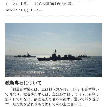
くことにする。 ①命令事項は自己の職...
2024-10-28(月)
Tin Can
独断専行について
「戦道必ず勝たば、主は戦う無かれと曰うとも必ず戦い
て可なり。戦道勝たずんば、主は必ず戦えと曰うとも戦う
無くして可なり。故に進んで名を求めず、退いて罪を避け
ず、唯だ民を是れ保ちて而して利の主に合うは、...