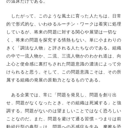
の温床だけである。
したがって、このような風土に育った人たちは、日常
的で形式的な、いわゆるルーチン・ワークは着実に処理
しているが、将来の問題に対する関心や展望は一切な
く、将来の問題を探究する情熱もない。単に小まわりの
きく「調法な人物」と評される人たちなのである。組織
の中で一流人物か、二流、三流人物かのわかれ道は、向
上心と使命感に裏打ちされた問題意識の濃淡によって分
けられると思う。そして、この問題意識こそは、その所
属する組織の発展の原動力となるものである。
ある企業では、常に「問題を発見し、問題を創り出
せ、問題がなくなったとき、その組織は死滅する」と強
調する。問題がないのは望ましいことではなく恐ろしい
ことなのだ。また、問題を避けて通る習慣－つまりは前
動続行型の典型－は、問題への不感症を生み、摩擦を恐