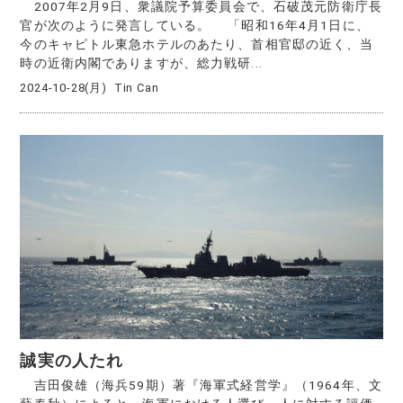
2007年2月9日、衆議院予算委員会で、石破茂元防衛庁長
官が次のように発言している。 「昭和16年4月1日に、
今のキャピトル東急ホテルのあたり、首相官邸の近く、当
時の近衛内閣でありますが、総力戦研...
2024-10-28(月)
Tin Can
誠実の人たれ
吉田俊雄（海兵59期）著『海軍式経営学』（1964年、文