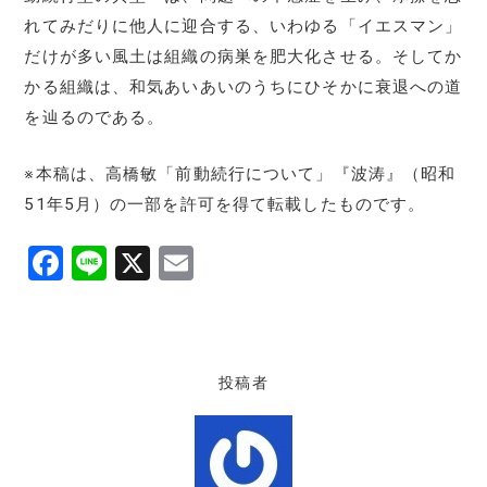
れてみだりに他人に迎合する、いわゆる「イエスマン」
だけが多い風土は組織の病巣を肥大化させる。そしてか
かる組織は、和気あいあいのうちにひそかに衰退への道
を辿るのである。
※本稿は、高橋敏「前動続行について」『波涛』（昭和
51年5月）の一部を許可を得て転載したものです。
F
Li
X
E
a
n
m
c
e
ai
e
l
投稿者
b
o
o