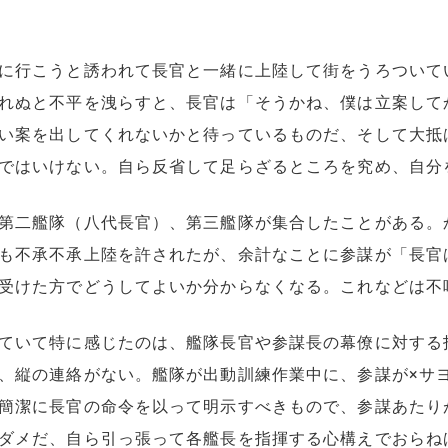
に行こうと誘われて長官と一緒に上陸して街をうろついて
れぬと不平を洩らすと、長官は「そうかね、僕は立案して
い案を出してくれないかと待っているものだ、そして大抵
ではいけない。自ら反省して足らざるところを究め、自分
第二艦隊（八代長官）、第三艦隊が集合したことがある。
も不承不承上陸を許されたが、余計なことに参謀が「長官
受けた方でどうしてよいか分からなくなる。これなどは不
ていて特に感じたのは、艦隊長官や参謀長の幕僚に対する
、縦の連絡がない。艦隊が出動訓練作業中に、参謀が×サヨ
簡潔に長官の命令を以って明示すべきもので、参謀あたり
ダメだ、自ら引っ張って各艦長を指揮する心構えでおらね