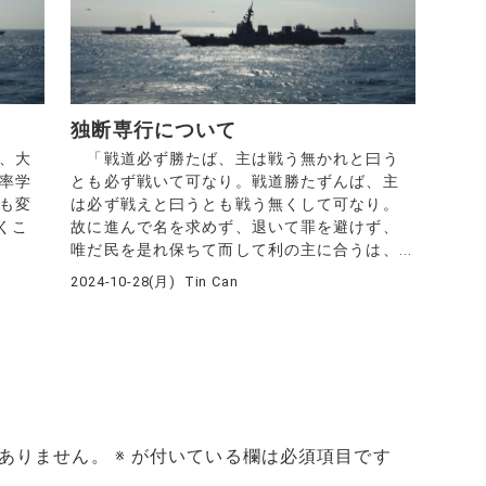
独断専行について
、大
「戦道必ず勝たば、主は戦う無かれと曰う
統率学
とも必ず戦いて可なり。戦道勝たずんば、主
今も変
は必ず戦えと曰うとも戦う無くして可なり。
くこ
故に進んで名を求めず、退いて罪を避けず、
唯だ民を是れ保ちて而して利の主に合うは、...
2024-10-28(月)
Tin Can
ありません。
※
が付いている欄は必須項目です