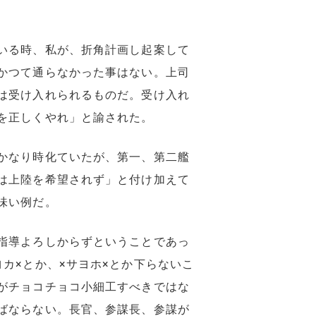
いる時、私が、折角計画し起案して
かつて通らなかった事はない。上司
は受け入れられるものだ。受け入れ
を正しくやれ」と諭された。
かなり時化ていたが、第一、第二艦
は上陸を希望されず」と付け加えて
味い例だ。
指導よろしからずということであっ
カ×とか、×サヨホ×とか下らないこ
がチョコチョコ小細工すべきではな
ばならない。長官、参謀長、参謀が