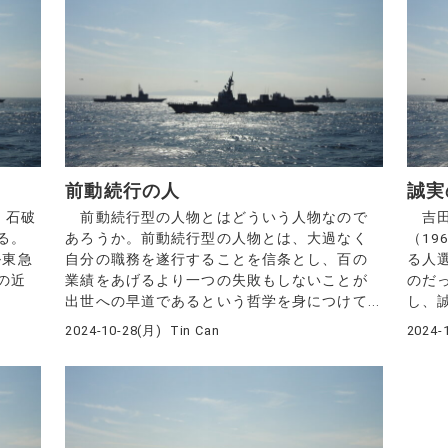
前動続行の人
誠実
、石破
前動続行型の人物とはどういう人物なので
吉田
る。
あろうか。前動続行型の人物とは、大過なく
（1
ル東急
自分の職務を遂行することを信条とし、百の
る人
の近
業績をあげるより一つの失敗もしないことが
のだ
出世への早道であるという哲学を身につけて...
し、誠
2024-10-28(月)
Tin Can
2024-