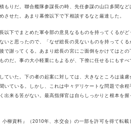
積もりだ。聯合艦隊参謀長の時、先任参謀の山口多聞など
めさせた。あまり幕僚以下で下相談するなと厳達した。
長以下でまとめた軍令部の意見なるものを持ってくるがど
ないと思ったので、「なぜ総長の見ないものを持ってくる
後で謝ってくる。あまり総長の宮にご面倒をかけてはとの
ものだ。事の大小軽重にもよるが、下僚に任せるにもすべ
していた。下の者の起案に対しては、大きなところは遠慮
聞いている。しかし、これは中々デリケートな問題で余程
く出来る筈がない。最高指揮官は自らしっかりと根本を握
 小柳資料』（2010年、水交会）の一部を許可を得て転載