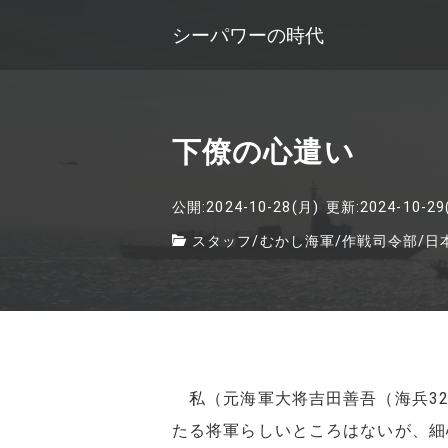
シーパワーの時代
下僚の心遣い
公開:2024-10-28(月)
更新:2024-10-29
スタッフ
/
むかし海軍
/
作戦司令部
/
日
私（元海軍大将吉田善吾（海兵32
たる将軍らしいところはないが、細