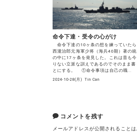
命令下達・受令の心がけ
命令下達の10ヶ条の想を練っていたら
西瀧治郎元海軍少将（海兵40期）著の
の中に17ヶ条を発見した。これは昔も
りない立派な訓えであるのでそのまま書
とにする。 ①命令事項は自己の職...
2024-10-28(月)
Tin Can
コメントを残す
メールアドレスが公開されることは