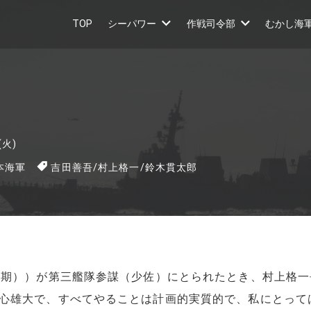
TOP
シーパワー
作戦司令部
むかし海
(火)
本海軍
吉田善吾
/
村上格一
/
鈴木貫太郎
期））が第三艦隊参謀（少佐）にとられたとき、村上格一
心雄大で、すべてやることは計画的実質的で、私にとって