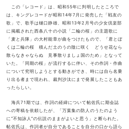
この「レコード」は、昭和55年に判明したところで
は、キングレコードが昭和14年7月に発売した「戦友の
歌」で、歌手は樋口静雄、昭和13年2月号の少女倶楽部
に掲載された西条八十の小説「二輪の桜」の主題歌に
「麦と兵隊」の大村能章が曲をつけたもので、「君とぼ
くは二輪の桜 積んだ土のうの陰に咲く どうせ花なら
散らなきゃならぬ 見事散りましょ国のため」となって
いた。「同期の桜」が流行するに伴い、その作詞・作曲
について究明しようとする動きができ、時には自ら名乗
り出る者まで現われ、裁判沙汰にまで発展したこともあ
ったらしい。
海兵71期では、作詞の経緯について帖佐氏に期会誌
への寄稿を依頼したが、「万葉集の防人のうたのよう
に“不知詠人”の伝説のままがよいと思う」と断られた。
帖佐氏は、作詞者が自分であることを自分の口から語ら