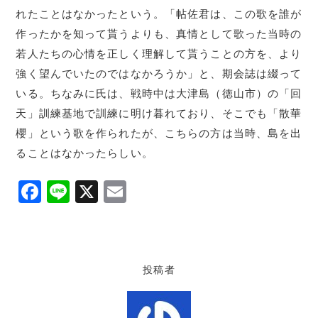
れたことはなかったという。「帖佐君は、この歌を誰が
作ったかを知って貰うよりも、真情として歌った当時の
若人たちの心情を正しく理解して貰うことの方を、より
強く望んでいたのではなかろうか」と、期会誌は綴って
いる。ちなみに氏は、戦時中は大津島（徳山市）の「回
天」訓練基地で訓練に明け暮れており、そこでも「散華
櫻」という歌を作られたが、こちらの方は当時、島を出
ることはなかったらしい。
F
Li
X
E
a
n
m
c
e
ai
e
l
投稿者
b
o