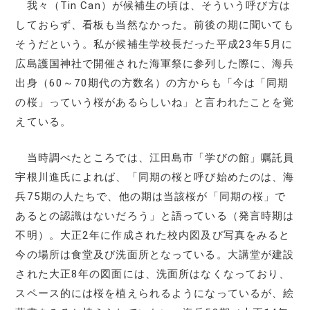
我々（Tin Can）が候補生の頃は、そういう呼び方は
しておらず、看板も当然なかった。前後の期に聞いても
そうだという。私が候補生学校長だった平成23年5月に
広島護国神社で開催された海軍祭に参列した際に、海兵
出身（60～70期代の方数名）の方からも「今は「同期
の桜」っていう桜があるらしいね」と言われたことを覚
えている。
当時調べたところでは、江田島市「学びの館」嘱託員
宇根川進氏によれば、「同期の桜と呼び始めたのは、海
兵75期の人たちで、他の期は当該桜が「同期の桜」で
あるとの認識はないだろう」と語っている（発言時期は
不明）。大正2年に作成された校内図及び写真をみると
今の場所は食堂及び洗面所となっている。大講堂が建設
された大正8年の図面には、洗面所はなくなっており、
スペース的には桜を植えられるようになっているが、絵