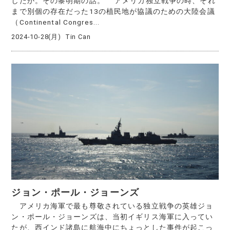
したか。その黎明期の話。 アメリカ独立戦争の時、それ
まで別個の存在だった13の植民地が協議のための大陸会議
（Continental Congres...
2024-10-28(月)
Tin Can
ジョン・ポール・ジョーンズ
アメリカ海軍で最も尊敬されている独立戦争の英雄ジョ
ン・ポール・ジョーンズは、当初イギリス海軍に入ってい
たが、西インド諸島に航海中にちょっとした事件が起こっ