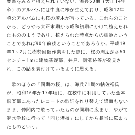
葉書をみると植えられていない。海兵53期（大正14年
卒）のアルバムには中庭に桜が生えており、昭和12年
頃のアルバムにも桜の若木が写っている。これらのこと
から、どうやら大正末期から昭和初期にかけて植えられ
たもののようであり、植えられた時点からの樹齢という
ことであれば90年前後ということであろうか。平成19
年1～2月に樹勢回復作業をした際に、桜の周辺深さ50
センチ～1ｍに建物基礎部、井戸、側溝跡等が発見さ
れ、この話を裏付けているように思える。
歌のほうの「同期の桜」は、海兵71期の帖佐裕氏
が、昭和16年か17年頃に、在校中に利用していた金本
倶楽部にあったレコードの歌詞を作り替えて譜面もない
まま、仲間内で歌っていたものが同期に広まり、やがて
潜水学校に行って「同じ潜校」にしてから相当に広まっ
たものという。