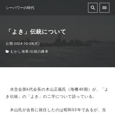
シーパワーの時代
「よき」伝統について
公開:2024-10-28(月)
むかし海軍
/
伝統の継承
水交会第6代会長の木山正義氏（海機40期）が、「よ
き伝統」の「よき」の二字について語っている。
木山氏が会長に就任したのは昭和53年であるが、当