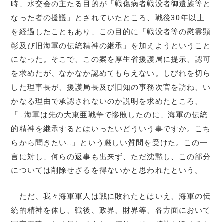
時、水交会の主たる目的が「戦傷病者戦没者御遺族等と
なった者の援護」とされていたところ、戦後30年以上
を経過したこともあり、この目的に「戦没者等の慰霊顕
彰及び旧海軍の伝統精神の継承」を加えようということ
になった。そこで、この案を厚生省援護局に提示、認可
を求めたが、なかなか認めてもらえない。しびれを切ら
した理事長が、援護局長及び旧知の事務次官を訪ね、い
かなる理由で承認されないのか説明を求めたところ、
「…海軍は先の大東亜戦争で惨敗したのに、海軍の伝統
的精神を継承するとはいったいどういう事ですか。こち
らから聞きたい…」という厳しい質問を受けた。この一
言に対し、何らの返事も出来ず、ただ沈黙し、この部分
については削除せざるを得ないかと思われたという。
ただ、我々海軍軍人は戦に敗れたとはいえ、海軍の伝
統的精神を体し、戦後、政界、財界等、各方面において