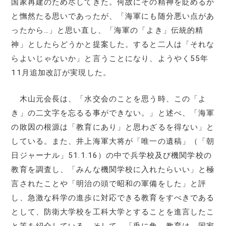
国家再建のため尽してきた。何故にその精神を貶めるか
と憮然たる思いであったが、「海軍にも随分悪い点があ
ったから…」と思い直し、「海軍の「よき」伝統的精
神」としたらどうかと提案した。すると二人は「それな
らよいじゃないか」と言うことになり、ようやく55年
11月追加改訂が実現した。
木山元会長は、「水交会のことを思う時、この「よ
き」の二文字を忘るる事ができない。」と述べ、「海軍
の敗因の根源は「教育にあり」と思わざるを得ない」と
している。また、井上海軍大将が「唯一の遺稿」（「朝
日ジャーナル」51.1.16）の中で兵学校及び機関学校の
教育を調査し、「みんな機関学校に入れたらいい」と極
言されたことや「明治の頭で昭和の軍備をした」と評
し、急激な科学の進歩に対応できる教育をすべきである
として、防衛大学校を工科大学とすることを進言したこ
と等を紹介している。そして、「兎に角、教育は、国家