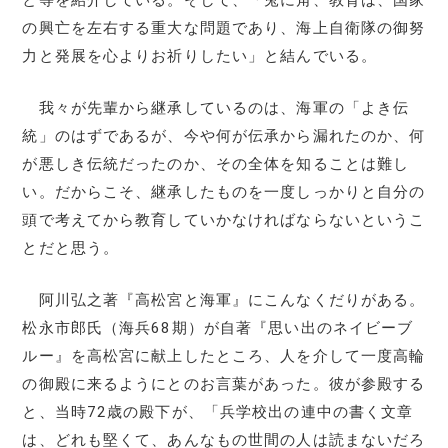
の興亡を左右する重大な問題であり、海上自衛隊の御努
力と発展を心よりお祈りしたい」と結んでいる。
我々が先輩から継承しているのは、海軍の「よき伝
統」のはずであるが、今や何が伝承から漏れたのか、何
が悪しき伝統だったのか、その全体を知ることは難し
い。だからこそ、継承したものを一度しっかりと自分の
頭で考えてから教育していかなければならないというこ
とだと思う。
阿川弘之著『高松宮と海軍』にこんなくだりがある。
松永市郎氏（海兵68期）が自著『思い出のネイビーブ
ルー』を高松宮に献上したところ、人を介して一度高輪
の御殿に来るようにとのお言葉があった。彼が参殿する
と、当時72歳の殿下が、「兵学校出の連中の書く文章
は、どれも堅くて、あんなもの世間の人は読まないだろ