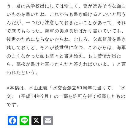
う。君は兵学校出にしては珍しく、皆が読みそうな面白
いものを書いたね。これからも書き続けるといいと思う
んだが、一つだけ注意しておきたいことがあって、それ
で来てもらった。海軍の美点長所ばかり書いていても、
後世のためにならないからね。むしろ、欠点短所を書き
残しておくと、それが後世役に立つ。これからは、海軍
のよくなかった面も堂々と書き給え。もし苦情が出た
ら、高松が書けと言ったんだと答えればいいよ。」と言
われたという。
※本稿は、木山正義「水交会創立50周年に当りて」『水
交』（平成14年9月）の一部を許可を得て転載したもの
です。
F
Li
X
E
a
n
m