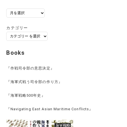
ア
ー
カ
カテゴリー
イ
ブ
Books
『作戦司令部の意思決定』
『海軍式戦う司令部の作り方』
『海軍戦略500年史』
『Navigating East Asian Maritime Conflicts』