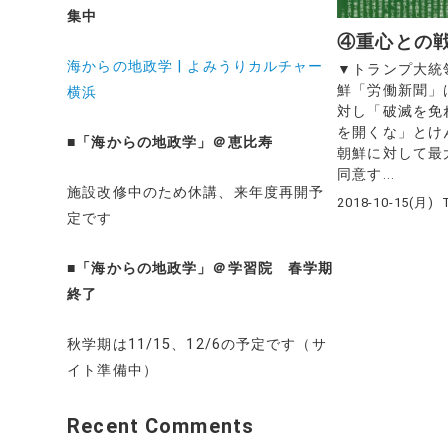
集中
④重心との
海からの地政学 | よみうりカルチャー
▼トランプ大統
鮮「労働新聞」
横浜
対し「破滅を免
を開くな」とけ
■
「海からの地政学」＠恵比寿
朝鮮に対して最
同意す...
施設改修中のため休講、来年度再開予
2018-10-15(月)
定です
■
「海からの地政学」＠学習院 春学期
終了
秋学期は11/15、12/6の予定です（サ
イト準備中）
Recent Comments