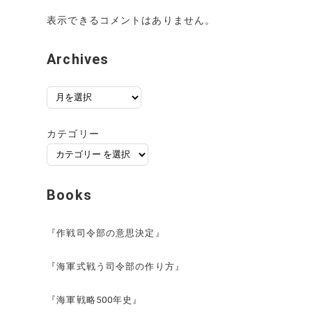
表示できるコメントはありません。
Archives
ア
ー
カ
カテゴリー
イ
ブ
Books
『作戦司令部の意思決定』
『海軍式戦う司令部の作り方』
『海軍戦略500年史』