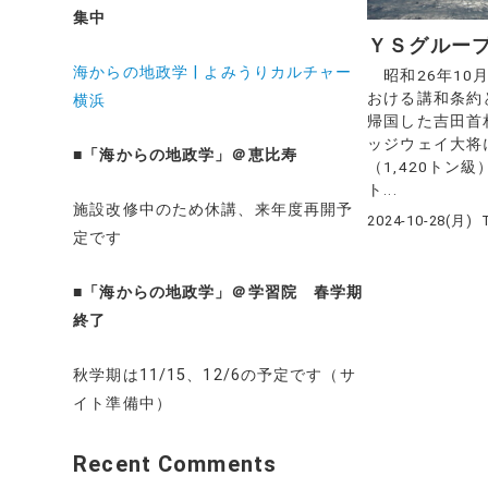
集中
ＹＳグルー
海からの地政学 | よみうりカルチャー
昭和26年10
おける講和条約
横浜
帰国した吉田首
ッジウェイ大将
■
「海からの地政学」＠恵比寿
（1,420トン級
ト...
施設改修中のため休講、来年度再開予
2024-10-28(月)
定です
■
「海からの地政学」＠学習院 春学期
終了
秋学期は11/15、12/6の予定です（サ
イト準備中）
Recent Comments