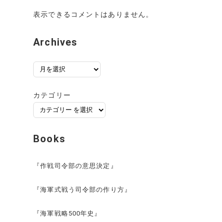
表示できるコメントはありません。
Archives
ア
ー
カ
カテゴリー
イ
ブ
Books
『作戦司令部の意思決定』
『海軍式戦う司令部の作り方』
『海軍戦略500年史』