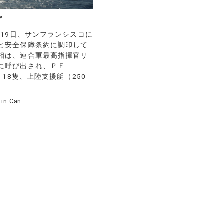
プ
月19日、サンフランシスコに
と安全保障条約に調印して
相は、連合軍最高指揮官リ
に呼び出され、ＰＦ
）18隻、上陸支援艇（250
Tin Can