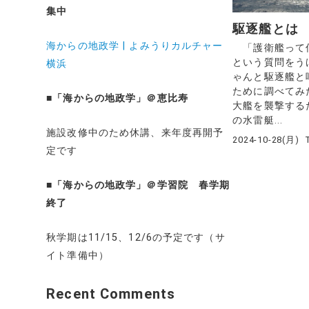
集中
駆逐艦とは
海からの地政学 | よみうりカルチャー
「護衛艦って
という質問をう
横浜
ゃんと駆逐艦と
ために調べてみ
■
「海からの地政学」＠恵比寿
大艦を襲撃する
の水雷艇...
施設改修中のため休講、来年度再開予
2024-10-28(月)
定です
■
「海からの地政学」＠学習院 春学期
終了
秋学期は11/15、12/6の予定です（サ
イト準備中）
Recent Comments