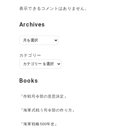
表示できるコメントはありません。
Archives
ア
ー
カ
カテゴリー
イ
ブ
Books
『作戦司令部の意思決定』
『海軍式戦う司令部の作り方』
『海軍戦略500年史』