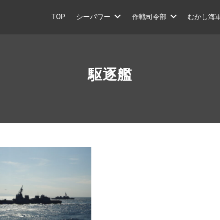
TOP
シーパワー
作戦司令部
むかし海
駆逐艦