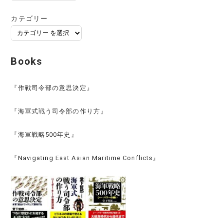
ー
カ
カテゴリー
イ
ブ
Books
『作戦司令部の意思決定』
『海軍式戦う司令部の作り方』
『海軍戦略500年史』
『Navigating East Asian Maritime Conflicts』