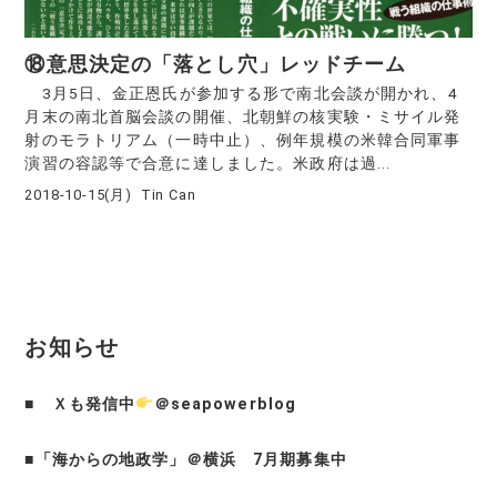
⑱意思決定の「落とし穴」レッドチーム
3月5日、金正恩氏が参加する形で南北会談が開かれ、4
月末の南北首脳会談の開催、北朝鮮の核実験・ミサイル発
射のモラトリアム（一時中止）、例年規模の米韓合同軍事
演習の容認等で合意に達しました。米政府は過...
2018-10-15(月)
Tin Can
お知らせ
■
Ｘも発信中
＠seapowerblog
■
「海からの地政学」＠横浜 7月期募集中