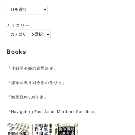
ア
ー
カ
カテゴリー
イ
ブ
Books
『作戦司令部の意思決定』
『海軍式戦う司令部の作り方』
『海軍戦略500年史』
『Navigating East Asian Maritime Conflicts』