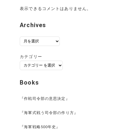
表示できるコメントはありません。
Archives
ア
ー
カ
カテゴリー
イ
ブ
Books
『作戦司令部の意思決定』
『海軍式戦う司令部の作り方』
『海軍戦略500年史』