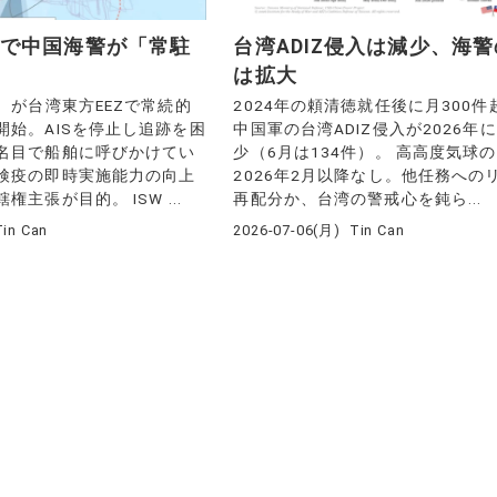
Zで中国海警が「常駐
台湾ADIZ侵入は減少、海
は拡大
）が台湾東方EEZで常続的
2024年の頼清徳就任後に月300
開始。AISを停止し追跡を困
中国軍の台湾ADIZ侵入が2026年
名目で船舶に呼びかけてい
少（6月は134件）。 高高度気球
検疫の即時実施能力の向上
2026年2月以降なし。他任務への
主張が目的。 ISW ...
再配分か、台湾の警戒心を鈍ら...
Tin Can
2026-07-06(月)
Tin Can