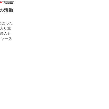
警の活動
件超だった
に入り減
の侵入も
リソース