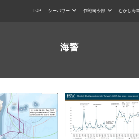
TOP
シーパワー
作戦司令部
むかし海
海警