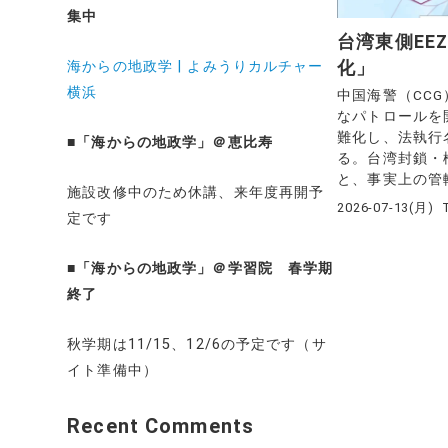
集中
台湾東側EE
海からの地政学 | よみうりカルチャー
化」
横浜
中国海警（CCG
なパトロールを
難化し、法執行
■
「海からの地政学」＠恵比寿
る。台湾封鎖・
と、事実上の管轄権
施設改修中のため休講、来年度再開予
2026-07-13(月)
定です
■
「海からの地政学」＠学習院 春学期
終了
秋学期は11/15、12/6の予定です（サ
イト準備中）
Recent Comments