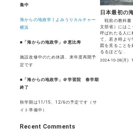
集中
日本最初の
海からの地政学 | よみうりカルチャー
戦前の教科書「
文部省）にはこ
横浜
呼ばれたる人に
て、若き時より
■
「海からの地政学」＠恵比寿
図を見ることを
るるほどな...
施設改修中のため休講、来年度再開予
2024-10-28(月)
定です
■
「海からの地政学」＠学習院 春学期
終了
秋学期は11/15、12/6の予定です（サ
イト準備中）
Recent Comments