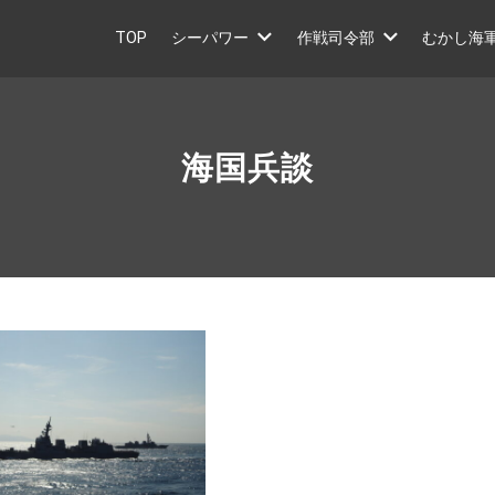
TOP
シーパワー
作戦司令部
むかし海
海国兵談