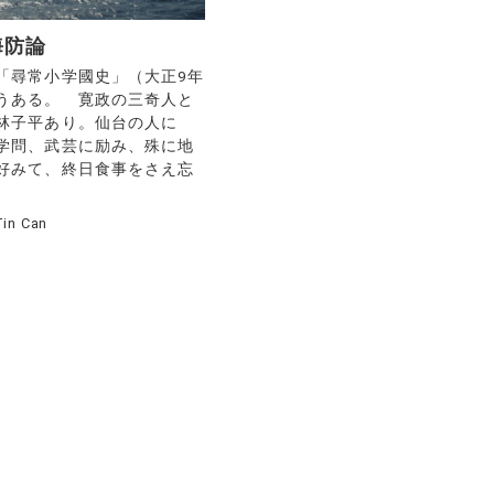
海防論
尋常小学國史」（大正9年
うある。 寛政の三奇人と
林子平あり。仙台の人に
学問、武芸に励み、殊に地
好みて、終日食事をさえ忘
Tin Can