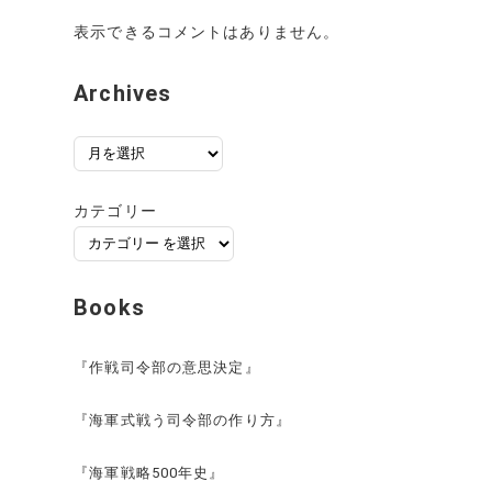
表示できるコメントはありません。
Archives
ア
ー
カ
カテゴリー
イ
ブ
Books
『作戦司令部の意思決定』
『海軍式戦う司令部の作り方』
『海軍戦略500年史』