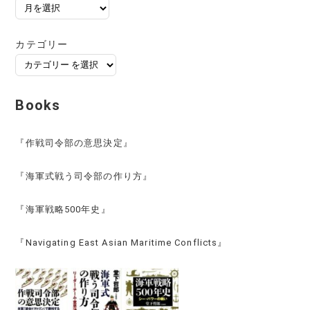
ア
ー
カ
カテゴリー
イ
ブ
Books
『作戦司令部の意思決定』
『海軍式戦う司令部の作り方』
『海軍戦略500年史』
『Navigating East Asian Maritime Conflicts』