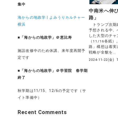
集中
中南米へ伸
路」
海からの地政学 | よみうりカルチャー
横浜
トランプ次期
予想される中、
した大型のチャ
■
「海からの地政学」＠恵比寿
（11/16各紙
路」構想は着実
施設改修中のため休講、来年度再開予
戦略が全貌を...
定です
2024-11-22(金)
■
「海からの地政学」＠学習院 春学期
終了
秋学期は11/15、12/6の予定です（サ
イト準備中）
Recent Comments