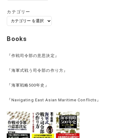
ー
カ
カテゴリー
イ
ブ
Books
『作戦司令部の意思決定』
『海軍式戦う司令部の作り方』
『海軍戦略500年史』
『Navigating East Asian Maritime Conflicts』