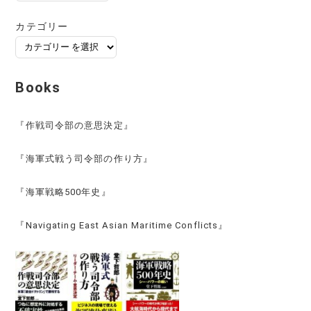
ー
カ
カテゴリー
イ
ブ
Books
『作戦司令部の意思決定』
『海軍式戦う司令部の作り方』
『海軍戦略500年史』
『Navigating East Asian Maritime Conflicts』