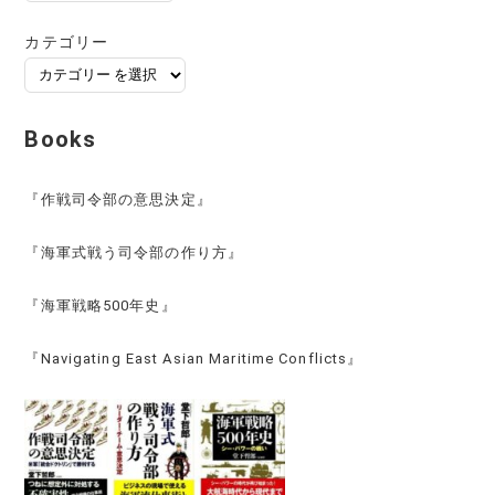
ー
カ
カテゴリー
イ
ブ
Books
『作戦司令部の意思決定』
『海軍式戦う司令部の作り方』
『海軍戦略500年史』
『Navigating East Asian Maritime Conflicts』