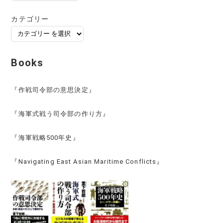
ー
カ
カテゴリー
イ
ブ
Books
『作戦司令部の意思決定』
『海軍式戦う司令部の作り方』
『海軍戦略500年史』
『Navigating East Asian Maritime Conflicts』